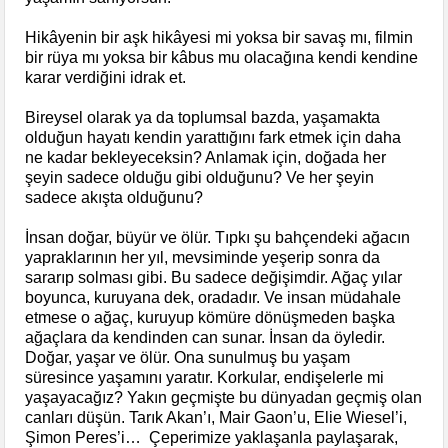
Hikâyenin bir aşk hikâyesi mi yoksa bir savaş mı, filmin
bir rüya mı yoksa bir kâbus mu olacağına kendi kendine
karar verdiğini idrak et.
Bireysel olarak ya da toplumsal bazda, yaşamakta
olduğun hayatı kendin yarattığını fark etmek için daha
ne kadar bekleyeceksin? Anlamak için, doğada her
şeyin sadece olduğu gibi olduğunu? Ve her şeyin
sadece akışta olduğunu?
İnsan doğar, büyür ve ölür. Tıpkı şu bahçendeki ağacın
yapraklarının her yıl, mevsiminde yeşerip sonra da
sararıp solması gibi. Bu sadece değişimdir. Ağaç yılar
boyunca, kuruyana dek, oradadır. Ve insan müdahale
etmese o ağaç, kuruyup kömüre dönüşmeden başka
ağaçlara da kendinden can sunar. İnsan da öyledir.
Doğar, yaşar ve ölür. Ona sunulmuş bu yaşam
süresince yaşamını yaratır. Korkular, endişelerle mi
yaşayacağız? Yakın geçmişte bu dünyadan geçmiş olan
canları düşün. Tarık Akan’ı, Mair Gaon’u, Elie Wiesel’i,
Şimon Peres’i… Çeperimize yaklaşanla paylaşarak,