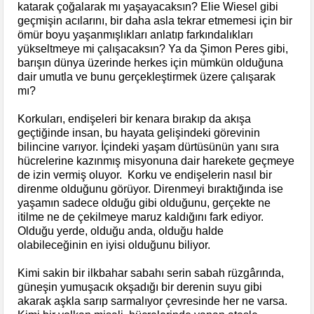
katarak çoğalarak mı yaşayacaksın? Elie Wiesel gibi
geçmişin acılarını, bir daha asla tekrar etmemesi için bir
ömür boyu yaşanmışlıkları anlatıp farkındalıkları
yükseltmeye mi çalışacaksın? Ya da Şimon Peres gibi,
barışın dünya üzerinde herkes için mümkün olduğuna
dair umutla ve bunu gerçekleştirmek üzere çalışarak
mı?
Korkuları, endişeleri bir kenara bırakıp da akışa
geçtiğinde insan, bu hayata gelişindeki görevinin
bilincine varıyor. İçindeki yaşam dürtüsünün yanı sıra
hücrelerine kazınmış misyonuna dair harekete geçmeye
de izin vermiş oluyor. Korku ve endişelerin nasıl bir
direnme olduğunu görüyor. Direnmeyi bıraktığında ise
yaşamın sadece olduğu gibi olduğunu, gerçekte ne
itilme ne de çekilmeye maruz kaldığını fark ediyor.
Olduğu yerde, olduğu anda, olduğu halde
olabileceğinin en iyisi olduğunu biliyor.
Kimi sakin bir ilkbahar sabahı serin sabah rüzgârında,
güneşin yumuşacık okşadığı bir derenin suyu gibi
akarak aşkla sarıp sarmalıyor çevresinde her ne varsa.