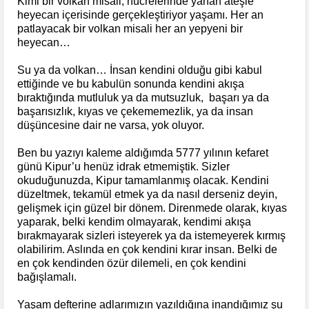
Kimi bir volkan misali, hücrelerinde yanan ateşle
heyecan içerisinde gerçekleştiriyor yaşamı. Her an
patlayacak bir volkan misali her an yepyeni bir
heyecan…
Su ya da volkan… İnsan kendini olduğu gibi kabul
ettiğinde ve bu kabulün sonunda kendini akışa
bıraktığında mutluluk ya da mutsuzluk, başarı ya da
başarısızlık, kıyas ve çekememezlik, ya da insan
düşüncesine dair ne varsa, yok oluyor.
Ben bu yazıyı kaleme aldığımda 5777 yılının kefaret
günü Kipur’u henüz idrak etmemiştik. Sizler
okuduğunuzda, Kipur tamamlanmış olacak. Kendini
düzeltmek, tekamül etmek ya da nasıl derseniz deyin,
gelişmek için güzel bir dönem. Direnmede olarak, kıyas
yaparak, belki kendim olmayarak, kendimi akışa
bırakmayarak sizleri isteyerek ya da istemeyerek kırmış
olabilirim. Aslında en çok kendini kırar insan. Belki de
en çok kendinden özür dilemeli, en çok kendini
bağışlamalı.
Yaşam defterine adlarımızın yazıldığına inandığımız şu