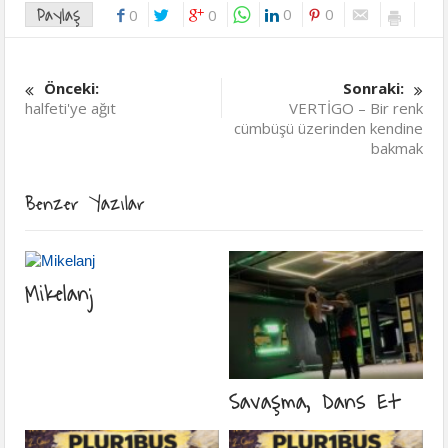
Paylaş
0
0
0
0
Önceki:
Sonraki:
halfeti'ye ağıt
VERTİGO – Bir renk
cümbüşü üzerinden kendine
bakmak
Benzer Yazılar
Mikelanj
Savaşma, Dans Et