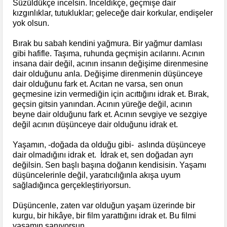
Süzüldükçe incelsin. İnceldikçe, geçmişe dair
kızgınlıklar, tutukluklar; geleceğe dair korkular, endişeler
yok olsun.
Bırak bu sabah kendini yağmura. Bir yağmur damlası
gibi hafifle. Taşıma, ruhunda geçmişin acılarını. Acının
insana dair değil, acının insanın değişime direnmesine
dair olduğunu anla. Değişime direnmenin düşünceye
dair olduğunu fark et. Acıtan ne varsa, sen onun
geçmesine izin vermediğin için acıttığını idrak et. Bırak,
geçsin gitsin yanından. Acının yüreğe değil, acının
beyne dair olduğunu fark et. Acının sevgiye ve sezgiye
değil acının düşünceye dair olduğunu idrak et.
Yaşamın, -doğada da olduğu gibi- aslında düşünceye
dair olmadığını idrak et. İdrak et, sen doğadan ayrı
değilsin. Sen başlı başına doğanın kendisisin. Yaşamı
düşüncelerinle değil, yaratıcılığınla akışa uyum
sağladığınca gerçekleştiriyorsun.
Düşüncenle, zaten var olduğun yaşam üzerinde bir
kurgu, bir hikâye, bir film yarattığını idrak et. Bu filmi
yaşamın sanıyorsun.