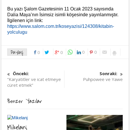
Bu yazı Şalom Gazetesinin 11 Ocak 2023 sayısında
Dalia Maya’nın İsimsiz isimli köşesinde yayınlanmıştır.
İlgilenen için link:
https://www.salom.com.tr/koseyazisi/124308/kitabin-
yolculugu
Paylaş
0
0
0
0
Önceki:
Sonraki:
“Karyatitler ve icat etmeye
Puhpowee ve Yawe
cüret etmek”
Benzer Yazılar
Mikelanj