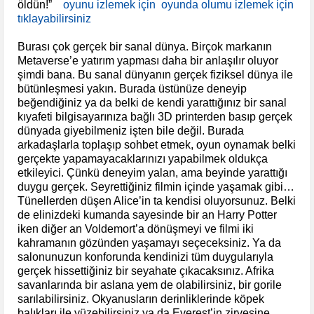
öldün!”
oyunu izlemek için
oyunda olumu izlemek için
tıklayabilirsiniz
Burası çok gerçek bir sanal dünya. Birçok markanın
Metaverse’e yatırım yapması daha bir anlaşılır oluyor
şimdi bana. Bu sanal dünyanın gerçek fiziksel dünya ile
bütünleşmesi yakın. Burada üstünüze deneyip
beğendiğiniz ya da belki de kendi yarattığınız bir sanal
kıyafeti bilgisayarınıza bağlı 3D printerden basıp gerçek
dünyada giyebilmeniz işten bile değil. Burada
arkadaşlarla toplaşıp sohbet etmek, oyun oynamak belki
gerçekte yapamayacaklarınızı yapabilmek oldukça
etkileyici. Çünkü deneyim yalan, ama beyinde yarattığı
duygu gerçek. Seyrettiğiniz filmin içinde yaşamak gibi…
Tünellerden düşen Alice’in ta kendisi oluyorsunuz. Belki
de elinizdeki kumanda sayesinde bir an Harry Potter
iken diğer an Voldemort’a dönüşmeyi ve filmi iki
kahramanın gözünden yaşamayı seçeceksiniz. Ya da
salonunuzun konforunda kendinizi tüm duygularıyla
gerçek hissettiğiniz bir seyahate çıkacaksınız. Afrika
savanlarında bir aslana yem de olabilirsiniz, bir gorile
sarılabilirsiniz. Okyanusların derinliklerinde köpek
balıkları ile yüzebilirsiniz ya da Everest’in zirvesine