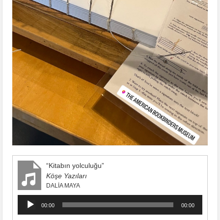
“Kitabın yolculuğu”
Köşe Yazıları
DALIA MAYA
Ses
00:00
00:00
oynatıcı