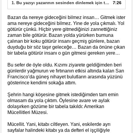
1. Bu yazıyı yazarının sesinden dinlemek için tıklayın
7:26
Bazan da nereye gideceğini bilmez insan… Gitmek ister
ama nereye gideceğini bilmez. Yine de yola çıkmalı. Yol
götürür çünkü. Hiçbir yere gitmediğinizi zannettiğiniz
zaman bile götürür. Bazan yolda yürürken burnuna
çalınan bir koku götürür insanı geçmiş günlere, bazan
duyduğu bir söz taşır geleceğe… Bazan da önüne çıkan
bir tabela götürür insanı o gün gitmesi gereken yere…
Bu sefer de öyle oldu. Kızımı ziyarete geldiğimden beri
günlerdir yağmurun ve fırtınanın etkisi altında kalan San
Francisco’da güneş nihayet bulutların arasında yüzünü
gösterince kendimi sokağa attım.
Şehrin hangi köşesine gitmek istediğimden tam emin
olmasam da yola çıktım. Öylesine avare ve aylak
dolaşırken gözüme bir tabela takıldı: Amerikan
Mücellitleri Müzesi.
Mücellit. Yani, kitabı ciltleyen. Yani, eskilerde ayrı
sayfalar halindeki kitabı ya da defteri el işçiliğiyle