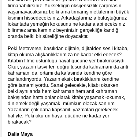
tırmanabilirsiniz. Yüksekliğin oksijensizlik çarpmasını
yaşamayacaksınız belki ama tırmanışın etkilerinin büyük
kısmını hissedeceksiniz. Arkadaşlarınızla buluştuğunuz
lokantada yemeğin kokusunu ne kadar alabileceksiniz
bilinmez ama karnınız beyninizin gerçekliğe kandığı
oranda belki bir süreliğine doyacaktır.
Peki Metaverse, basılıdan dijitale, dijitalden sesli kitaba,
kitap okuma alışkanlıklarımıza ne kadar etki edecek?
Kitabın filme üstünlüğü hayal gücüne yer bırakmasıydı.
Okur, yazarın tasvirleri doğrultusunda kahramanı da anti
kahramanı da, ortamı da kafasında kendine göre
canlandırıyordu. Yazarın eksik bıraktıklarını kendine
göre tamamlıyordu. Sanal gelecekte, kitabı okurken,
belki aynı anda hem kahraman hem anti kahraman
bakışından hatta onlar olarak kitabı yaşamak -okumak,
dinlemek değil yaşamak- mümkün olacak sanırım.
Yazarların çok daha kapsamlı yazmaları gerekecek
haliyle. Peki okurun hayal gücüne ne kadar yer
bırakacak?
Dalia Maya