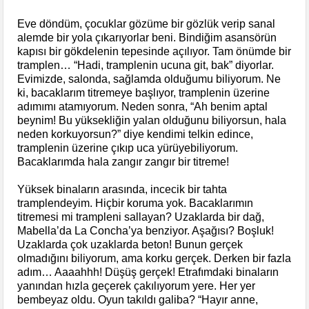
Eve döndüm, çocuklar gözüme bir gözlük verip sanal
alemde bir yola çıkarıyorlar beni. Bindiğim asansörün
kapısı bir gökdelenin tepesinde açılıyor. Tam önümde bir
tramplen… “Hadi, tramplenin ucuna git, bak” diyorlar.
Evimizde, salonda, sağlamda olduğumu biliyorum. Ne
ki, bacaklarım titremeye başlıyor, tramplenin üzerine
adımımı atamıyorum. Neden sonra, “Ah benim aptal
beynim! Bu yüksekliğin yalan olduğunu biliyorsun, hala
neden korkuyorsun?” diye kendimi telkin edince,
tramplenin üzerine çıkıp uca yürüyebiliyorum.
Bacaklarımda hala zangır zangır bir titreme!
Yüksek binaların arasında, incecik bir tahta
tramplendeyim. Hiçbir koruma yok. Bacaklarımın
titremesi mi trampleni sallayan? Uzaklarda bir dağ,
Mabella’da La Concha’ya benziyor. Aşağısı? Boşluk!
Uzaklarda çok uzaklarda beton! Bunun gerçek
olmadığını biliyorum, ama korku gerçek. Derken bir fazla
adım… Aaaahhh! Düşüş gerçek! Etrafımdaki binaların
yanından hızla geçerek çakılıyorum yere. Her yer
bembeyaz oldu. Oyun takıldı galiba? “Hayır anne,