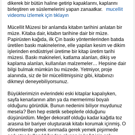
dikerek bir bütün haline getirip kapaklarını, kaplarını
birleştiren ve süslemelerini yapan zanaatkar.
mucellit
videomu izlemek için tıklayın
Mücellit Müzesi bir anlamda kitabın tarihini anlatan bir
müze. Kitaba dair, kitabın tarihine dair bir müze.
Papirüsten kağıda, ilk Çin baskı yöntemlerinden batıda
üretilen baskı makinelerine, elle yapılan kesim ve dikim
işlerinden endüstriyel üretime bir kitap üretim tarihi
müzesi. Baskı makineleri, katlama alanları, dikiş ve
kaplama alanları, kullanılan malzemeler… Hepsine dair
bilgi bulmak mümkün bu müzede. Yetmiyor, proje
alanında, siz de bir mücellitmişsiniz gibi, kitabınızı
dikmeyi deneyebiliyorsunuz.
Büyüklerimizin evlerindeki eski kitaplar kapalıyken,
sayfa kenarlarının altın ya da mermerimsi boyalı
olduğunu görürdük. Bunun nedenini biliyor muydunuz
mesela? Ben hep estetik sebeplerle olduğunu
düşünürdüm. Meğer dekoratif olduğu kadar kağıtla toz
arasına bir bariyer oluşturarak kitabı korumak içinmiş. O
dönemlerde gerek ısınmada gerek yemek pişirmede