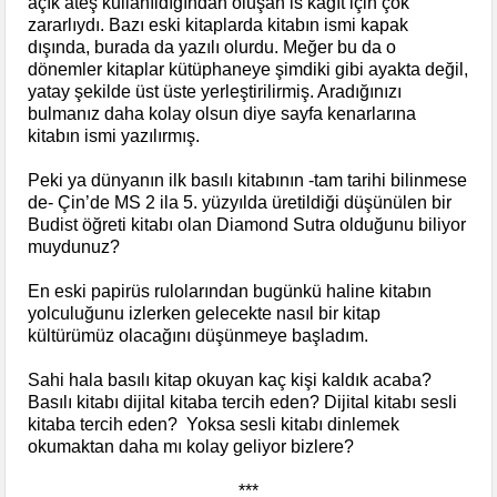
açık ateş kullanıldığından oluşan is kağıt için çok
zararlıydı. Bazı eski kitaplarda kitabın ismi kapak
dışında, burada da yazılı olurdu. Meğer bu da o
dönemler kitaplar kütüphaneye şimdiki gibi ayakta değil,
yatay şekilde üst üste yerleştirilirmiş. Aradığınızı
bulmanız daha kolay olsun diye sayfa kenarlarına
kitabın ismi yazılırmış.
Peki ya dünyanın ilk basılı kitabının -tam tarihi bilinmese
de- Çin’de MS 2 ila 5. yüzyılda üretildiği düşünülen bir
Budist öğreti kitabı olan Diamond Sutra olduğunu biliyor
muydunuz?
En eski papirüs rulolarından bugünkü haline kitabın
yolculuğunu izlerken gelecekte nasıl bir kitap
kültürümüz olacağını düşünmeye başladım.
Sahi hala basılı kitap okuyan kaç kişi kaldık acaba?
Basılı kitabı dijital kitaba tercih eden? Dijital kitabı sesli
kitaba tercih eden? Yoksa sesli kitabı dinlemek
okumaktan daha mı kolay geliyor bizlere?
***