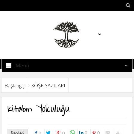
Menü
Başlangıç
KÖŞE YAZILARI
Kitabın Yolculuğu
Paylaş
0
0
0
0