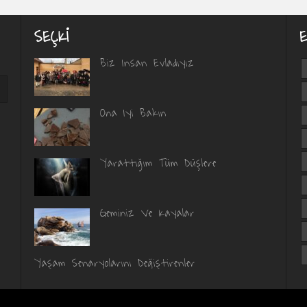
SEÇKI
Biz Insan Evladıyız
Ona Iyi Bakın
Yarattığım Tüm Düşlere
Geminiz Ve Kayalar
Yaşam Senaryolarını Değiştirenler
ı