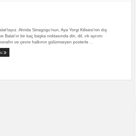
lat’tayız. Ahrida Sinagogu’nun, Aya Yorgi Kilisesi’nin dış
e Balat’ın bir kaç başka noktasında din, dil, ırk ayrımı
nafın ve çevre halkının gülümseyen posterle ...
ku
Her An