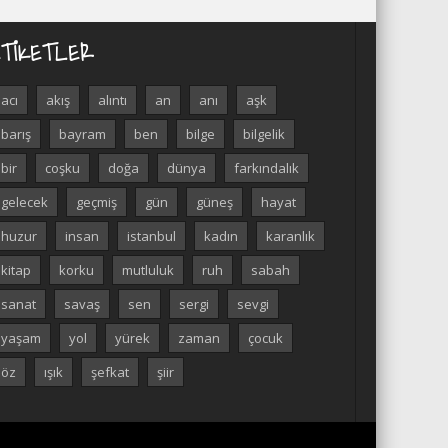
ETIKETLER
acı
akış
alıntı
an
anı
aşk
barış
bayram
ben
bilge
bilgelik
bir
coşku
doğa
dünya
farkındalık
gelecek
geçmiş
gün
güneş
hayat
huzur
insan
istanbul
kadın
karanlık
kitap
korku
mutluluk
ruh
sabah
sanat
savaş
sen
sergi
sevgi
yaşam
yol
yürek
zaman
çocuk
öz
ışık
şefkat
şiir