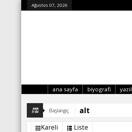
Ağustos 07, 2026
ana sayfa
biyografi
yazı
alt
Başlangıç
Kareli
Liste