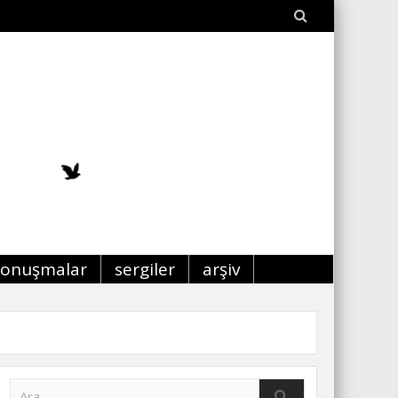
konuşmalar
sergiler
arşiv