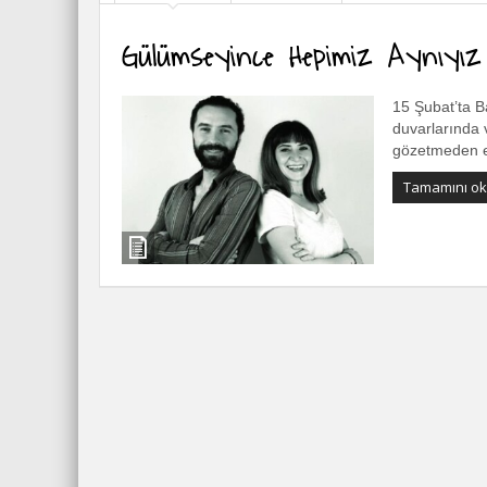
Gülümseyince Hepimiz Aynıyız
15 Şubat’ta Ba
duvarlarında v
gözetmeden es
Tamamını o