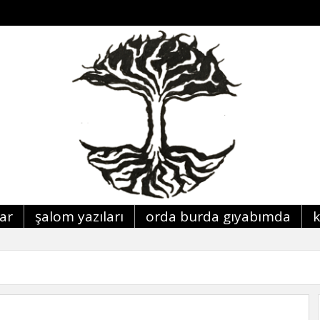
lar
şalom yazıları
orda burda giyabimda