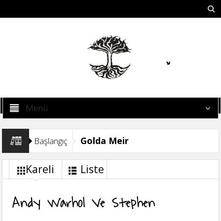
Menü
Golda Meir
Başlangıç
Kareli
Liste
Andy Warhol Ve Stephen