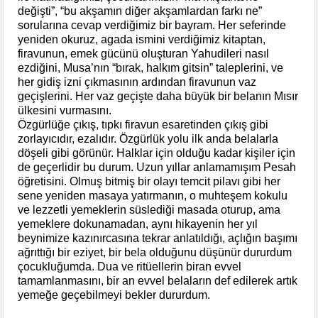
değişti”, “bu akşamın diğer akşamlardan farkı ne”
sorularına cevap verdiğimiz bir bayram. Her seferinde
yeniden okuruz, agada ismini verdiğimiz kitaptan,
firavunun, emek gücünü oluşturan Yah
udileri nasıl
ezdiğini, Musa’nın “bırak, halkım gitsin” taleplerini, ve
her gidiş izni çıkmasının ardından firavunun vaz
geçişlerini. Her vaz geçişte daha büyük bir belanın Mısır
ülkesini vurmasını.
Özgürlüğe çıkış, tıpkı firavun esaretinden çıkış gibi
zorlayıcıdır, ezalıdır. Özgürlük yolu ilk anda belalarla
döşeli gibi görünür. Halklar için olduğu kadar kişiler için
de geçerlidir bu durum. Uzun yıllar anlamamışım Pesah
öğretisini. Olmuş bitmiş bir olayı temcit pilavı gibi her
sene yeniden masaya yatırmanın, o muhteşem kokulu
ve lezzetli yemeklerin süslediği masada oturup, ama
yemeklere dokunamadan, aynı hikayenin her yıl
beynimize kazınırcasına tekrar anlatıldığı, açlığın başımı
ağrıttığı bir eziyet, bir bela olduğunu düşünür dururdum
çocukluğumda. Dua ve ritüellerin biran evvel
tamamlanmasını, bir an evvel belaların def edilerek artık
yemeğe geçebilmeyi bekler dururdum.