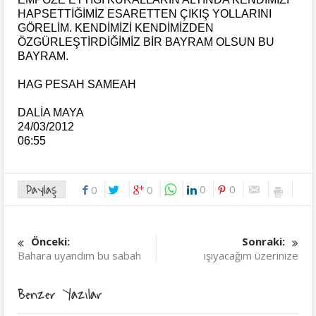
HAPSETTİĞİMİZ ESARETTEN ÇIKIŞ YOLLARINI
GÖRELİM. KENDİMİZİ KENDİMİZDEN
ÖZGÜRLEŞTİRDİĞİMİZ BİR BAYRAM OLSUN BU
BAYRAM.
HAG PESAH SAMEAH
DALİA MAYA
24/03/2012
06:55
Paylaş
0
0
0
0
Önceki:
Sonraki:
Bahara uyandım bu sabah
ışıyacağım üzerinize
Benzer Yazılar