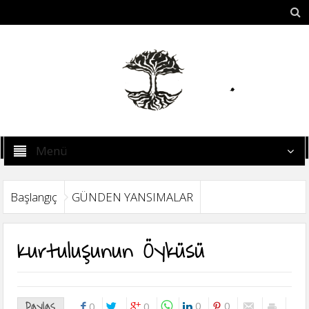
Menü
Başlangıç
GÜNDEN YANSIMALAR
Kurtuluşunun Öyküsü
Paylaş
0
0
0
0