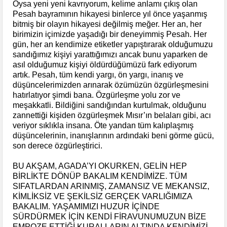
Oysa yeni yeni kavrıyorum, kelime anlamı çıkış olan
Pesah bayramının hikayesi binlerce yıl önce yaşanmış
bitmiş bir olayın hikayesi değilmiş meğer. Her an, her
birimizin içimizde yaşadığı bir deneyimmiş Pesah. Her
gün, her an kendimize etiketler yapıştırarak olduğumuzu
sandığımız kişiyi yarattığımızı ancak bunu yaparken de
asıl olduğumuz kişiyi öldürdüğümüzü fark ediyorum
artık. Pesah, tüm kendi yargı, ön yargı, inanış ve
düşüncelerimizden arınarak özümüzün özgürleşmesini
hatırlatıyor şimdi bana. Özgürleşme yolu zor ve
meşakkatli. Bildiğini sandığından kurtulmak, olduğunu
zannettiği kişiden özgürleşmek Mısır’ın belaları gibi, acı
veriyor sıklıkla insana. Öte yandan tüm kalıplaşmış
düşüncelerinin, inanışlarının ardındaki beni görme gücü,
son derece özgürleştirici.
BU AKŞAM, AGADA’YI OKURKEN, GELİN HEP
BİRLİKTE DÖNÜP BAKALIM KENDİMİZE. TÜM
SIFATLARDAN ARINMIŞ, ZAMANSIZ VE MEKANSIZ,
KİMLİKSİZ VE ŞEKİLSİZ GERÇEK VARLIĞIMIZA
BAKALIM. YAŞAMIMIZI HUZUR İÇİNDE
SÜRDÜRMEK İÇİN KENDİ FİRAVUNUMUZUN BİZE
EMPOZE ETTİĞİ KURALLARIN ALTINDA KENDİMİZİ