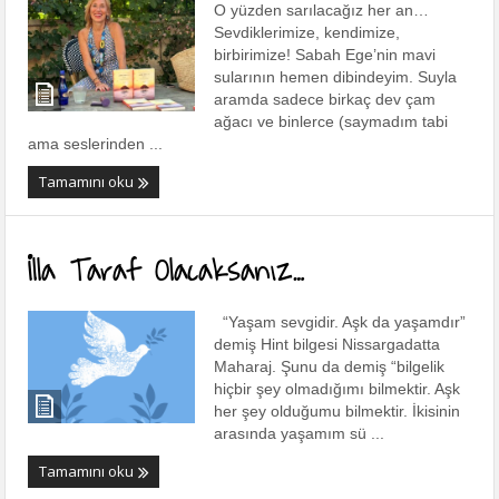
O yüzden sarılacağız her an…
Sevdiklerimize, kendimize,
birbirimize! Sabah Ege’nin mavi
sularının hemen dibindeyim. Suyla
aramda sadece birkaç dev çam
ağacı ve binlerce (saymadım tabi
ama seslerinden ...
Tamamını oku
İlla Taraf Olacaksanız…
“Yaşam sevgidir. Aşk da yaşamdır”
demiş Hint bilgesi Nissargadatta
Maharaj. Şunu da demiş “bilgelik
hiçbir şey olmadığımı bilmektir. Aşk
her şey olduğumu bilmektir. İkisinin
arasında yaşamım sü ...
Tamamını oku