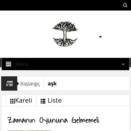
Menü
aşk
Başlangıç
Kareli
Liste
Zamanın Oyununa Gelmemeli