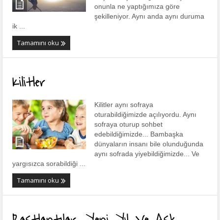
onunla ne yaptığımıza göre
şekilleniyor. Aynı anda aynı duruma
ik ...
Tamamını oku
Kilitler
Kilitler aynı sofraya
oturabildiğimizde açılıyordu. Aynı
sofraya oturup sohbet
edebildiğimizde... Bambaşka
dünyaların insanı bile olunduğunda
aynı sofrada yiyebildiğimizde... Ve
yargısızca sorabildiği ...
Tamamını oku
Rastlantılar, Yeni Yıl Ve Aşk