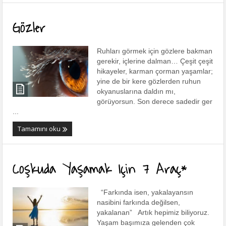
Gözler
Ruhları görmek için gözlere bakman
gerekir, içlerine dalman… Çeşit çeşit
hikayeler, karman çorman yaşamlar;
yine de bir kere gözlerden ruhun
okyanuslarına daldın mı,
görüyorsun. Son derece sadedir ger
...
Tamamını oku
Coşkuda Yaşamak Için 7 Araç*
“Farkında isen, yakalayansın
nasibini farkında değilsen,
yakalanan” Artık hepimiz biliyoruz.
Yaşam başımıza gelenden çok