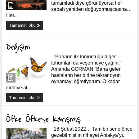
tamamladı diye görünüyorsa her
sabah yeniden doğuyormuşcasına…
Her...
Tamamını oku
Değişim
“Baharın ilk tomurcuğu diğer
tohumları da yeşermeye çağırır.”
Amanda GORMAN “Bana gelen
hastaların her birine tekrar oyun
oynamayı öğretiyorum. O kadar
ciddiye alı...
Tamamını oku
Öfke Öfkeye Karışmış
18 Şubat 2022… Tam bir sene önce
gezebilmiştim nihayet Antakya’yı.