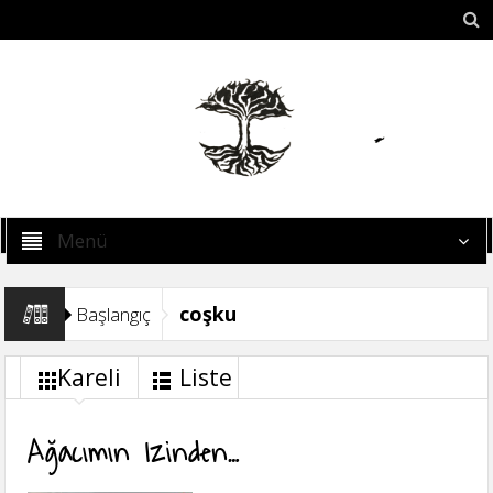
Menü
coşku
Başlangıç
Kareli
Liste
Ağacımın Izinden…