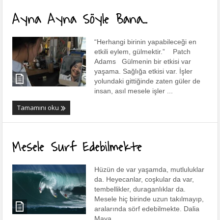
Ayna Ayna Söyle Bana…
“Herhangi birinin yapabileceği en
etkili eylem, gülmektir.” Patch
Adams Gülmenin bir etkisi var
yaşama. Sağlığa etkisi var. İşler
yolundaki gittiğinde zaten güler de
insan, asıl mesele işler ...
Tamamını oku
Mesele Surf Edebilmekte
Hüzün de var yaşamda, mutluluklar
da. Heyecanlar, coşkular da var,
tembellikler, duraganlıklar da.
Mesele hiç birinde uzun takılmayıp,
aralarında sörf edebilmekte. Dalia
Maya ...