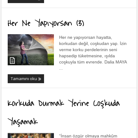
Her Ne Yapıyorsan (3)
Her ne yapıyorsan hayatta,
korkudan değil, coşkudan yap. İzin
verme korku perdelerinin seni
hapsedip tüketmesine, ışılda
coşkuyla tüm evrende. Dalia MAYA
...
Tamamını oku
Korkuda Durmak Yerine Coşkuda
Yaşamak
“İnsan özgür olmaya mahkûm