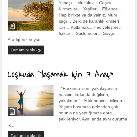
Yılbaşı… Mutluluk… Coşku…
Kırmızılar… Yeşiller… Eğlence….
Hep birlikte ya da yalnız. Mum
ışığı… Belki de karanlık kimileri
için… Kutlamak... Hediyeleşme…
Işıklar… Süslemeler… Sevgi…
Aradığınız neyse, ...
Tamamını oku
Coşkuda Yaşamak Için 7 Araç*
“Farkında isen, yakalayansın
nasibini farkında değilsen,
yakalanan” Artık hepimiz biliyoruz.
Yaşam başımıza gelenden çok
onunla ne yaptığımıza göre
şekilleniyor. Aynı anda aynı duruma
ik ...
Tamamını oku