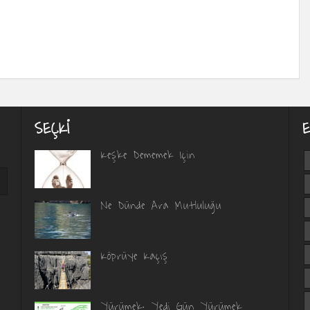
SEÇKI
Keşke Dememek Için
Ne Dünde Ara Mutluluğu
Köprüye Kaçış
Yürümek; Yedi Gün Yürümek