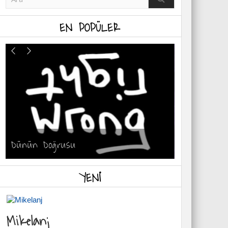
EN POPÜLER
Dünün Doğrusu
İç Işığınız
YENI
Mikelanj