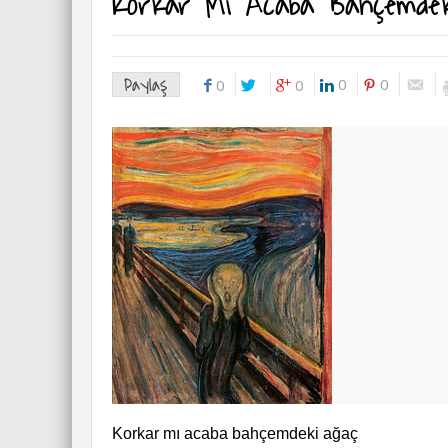
Korkar Mı Acaba Bahçemde
Paylaş
0
0
0
0
Korkar mı acaba bahçemdeki ağaç