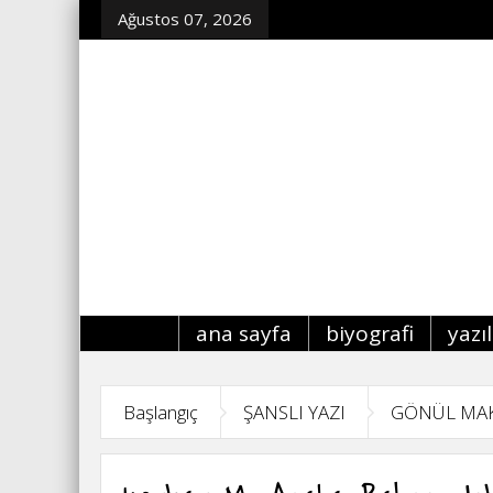
Ağustos 07, 2026
ana sayfa
biyografi
yazı
Başlangıç
ŞANSLI YAZI
GÖNÜL MA