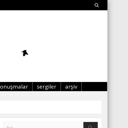
konuşmalar
sergiler
arşiv