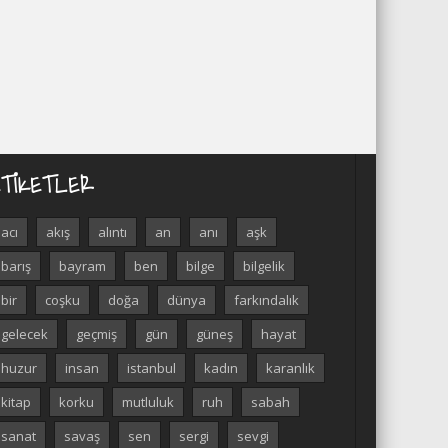
ETIKETLER
acı
akış
alıntı
an
anı
aşk
barış
bayram
ben
bilge
bilgelik
bir
coşku
doğa
dünya
farkındalık
gelecek
geçmiş
gün
güneş
hayat
huzur
insan
istanbul
kadın
karanlık
kitap
korku
mutluluk
ruh
sabah
sanat
savaş
sen
sergi
sevgi