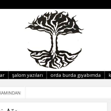
lar
şalom yazıları
orda burda giyabimda
KAMINDAN