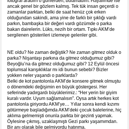
fotoğraf aradım o günlerden, bulamadım. Hayalimde ise
ancak genel bir gözlem kalmış. Tek tük insan geçerdi o
zamanlar parktan, belki de saat henüz çok erken
olduğundan sakindi, ama yine de farklı bir şıklığı vardı
parkın, bambaşka bir değeri vardı gözümde o parka
bakan dairelerin. Lüks, nezih bir ortam. Tıpkı AKM’de
sergilenen gösterileri izlemeye gelenler gibi.
NE oldu? Ne zaman değiştik? Ne zaman gitmez olduk o
parka? Nişantaşı parkına da gitmez olduğumuz gibi?
Beyoğlu’na da gitmez olduğumuz gibi? 12 Eylül öncesi
toplumsal karışıklıklar mı idi bunun sebebi? Bizler
yokken neler yaşandı o parklarda?
Belki de kot pantolonla AKM’de konsere gitmek olmuştu
o dönemdeki değişimin en büyük göstergesi. Her
seferinde yadırgardı büyüklerimiz.: “Her yerin bir giyim
kuralı vardır. Uyum sağlamalısın”. Oysa artık herkes kot
pantolonla giriyordu AKM’ye… Yıllar sonra kendi kızımı
götürmeye başladığımda AKM’deki çocuk balelerine, hiç
aklıma gelmemişti onunla parkta bir gezinti yapmak.
Öylesine çıkmış, uzaklaşmıştı Gezi parkı yaşamımdan.
Bir anı olarak bile gelmiyordu hatırıma.