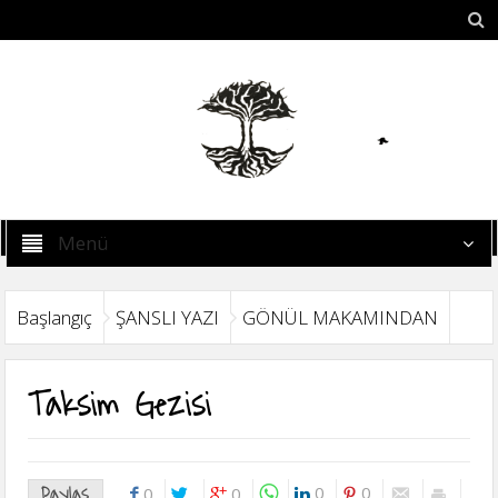
Menü
Başlangıç
ŞANSLI YAZI
GÖNÜL MAKAMINDAN
Taksim Gezisi
Paylaş
0
0
0
0