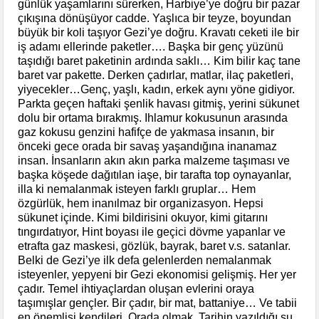
günlük yaşamlarını sürerken, Harbiye’ye doğru bir pazar
çıkışına dönüşüyor cadde. Yaşlıca bir teyze, boyundan
büyük bir koli taşıyor Gezi’ye doğru. Kravatı ceketi ile bir
iş adamı ellerinde paketler…. Başka bir genç yüzünü
taşıdığı baret paketinin ardında saklı… Kim bilir kaç tane
baret var pakette. Derken çadırlar, matlar, ilaç paketleri,
yiyecekler…Genç, yaşlı, kadın, erkek aynı yöne gidiyor.
Parkta geçen haftaki şenlik havası gitmiş, yerini sükunet
dolu bir ortama bırakmış. Ihlamur kokusunun arasında
gaz kokusu genzini hafifçe de yakmasa insanın, bir
önceki gece orada bir savaş yaşandığına inanamaz
insan. İnsanların akın akın parka malzeme taşıması ve
başka köşede dağıtılan iaşe, bir tarafta top oynayanlar,
illa ki nemalanmak isteyen farklı gruplar… Hem
özgürlük, hem inanılmaz bir organizasyon. Hepsi
sükunet içinde. Kimi bildirisini okuyor, kimi gitarını
tıngırdatıyor, Hint boyası ile geçici dövme yapanlar ve
etrafta gaz maskesi, gözlük, bayrak, baret v.s. satanlar.
Belki de Gezi’ye ilk defa gelenlerden nemalanmak
isteyenler, yepyeni bir Gezi ekonomisi gelişmiş. Her yer
çadır. Temel ihtiyaçlardan oluşan evlerini oraya
taşımışlar gençler. Bir çadır, bir mat, battaniye… Ve tabii
en önemlisi kendileri. Orada olmak. Tarihin yazıldığı şu