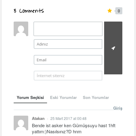
3 Comments
0
Yorum Seçkisi
Eski Yorumlar
Son Yorumlar
Giriş
Atakan
25 Mart 2017 at 00:48
•
Bende ist asker ken Gümüşsuyu hast 1hft
yattım:)Nasılsınız?D hnm