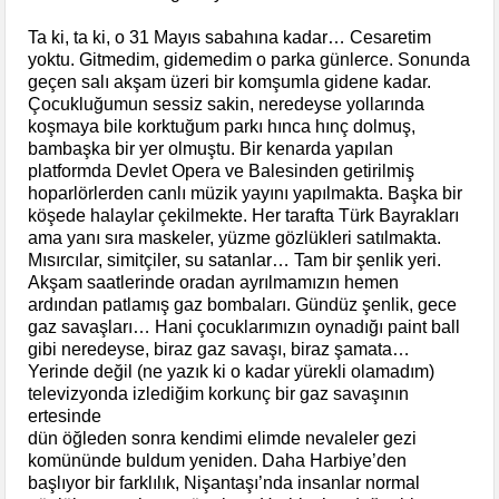
Ta ki, ta ki, o 31 Mayıs sabahına kadar… Cesaretim
yoktu. Gitmedim, gidemedim o parka günlerce. Sonunda
geçen salı akşam üzeri bir komşumla gidene kadar.
Çocukluğumun sessiz sakin, neredeyse yollarında
koşmaya bile korktuğum parkı hınca hınç dolmuş,
bambaşka bir yer olmuştu. Bir kenarda yapılan
platformda Devlet Opera ve Balesinden getirilmiş
hoparlörlerden canlı müzik yayını yapılmakta. Başka bir
köşede halaylar çekilmekte. Her tarafta Türk Bayrakları
ama yanı sıra maskeler, yüzme gözlükleri satılmakta.
Mısırcılar, simitçiler, su satanlar… Tam bir şenlik yeri.
Akşam saatlerinde oradan ayrılmamızın hemen
ardından patlamış gaz bombaları. Gündüz şenlik, gece
gaz savaşları… Hani çocuklarımızın oynadığı paint ball
gibi neredeyse, biraz gaz savaşı, biraz şamata…
Yerinde değil (ne yazık ki o kadar yürekli olamadım)
televizyonda izlediğim korkunç bir gaz savaşının
ertesinde
dün öğleden sonra kendimi elimde nevaleler gezi
komününde buldum yeniden. Daha Harbiye’den
başlıyor bir farklılık, Nişantaşı’nda insanlar normal