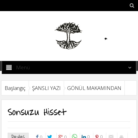
Menü
Başlangıç
ŞANSLI YAZI
GÖNÜL MAKAMINDAN
Sonsuzu Hisset
Paylaş
0
0
0
0