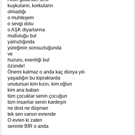
kuşkuların, korkuların
olmadığı
o muhteşem
o sevgi dolu
o AŞK diyarlarına
mutluluğu bul
yalnızlığında
yüreğinin sonsuzluğunda
ve
huzuru, esenliği bul
özünde!
Önemi kalmaz o anda kaç dünya yılı
yaşadığın bu topraklarda
unutursun kim kızın, kim oğlun
kim ana baban
tüm çocuklar senin çocuğun
tüm insanlar senin kardeşin
ne dost ne düşman
tek sen varsın evrende
O evren ki zaten
seninle BİR o anda