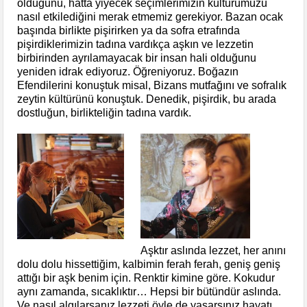
olduğunu, hatta yiyecek seçimlerimizin kültürümüzü
nasıl etkilediğini merak etmemiz gerekiyor. Bazan ocak
başında birlikte pişirirken ya da sofra etrafında
pişirdiklerimizin tadına vardıkça aşkın ve lezzetin
birbirinden ayrılamayacak bir insan hali olduğunu
yeniden idrak ediyoruz. Öğreniyoruz. Boğazın
Efendilerini konuştuk misal, Bizans mutfağını ve sofralık
zeytin kültürünü konuştuk. Denedik, pişirdik, bu arada
dostluğun, birlikteliğin tadına vardık.
Aşktır aslında lezzet, her anını
dolu dolu hissettiğim, kalbimin ferah ferah, geniş geniş
attığı bir aşk benim için. Renktir kimine göre. Kokudur
aynı zamanda, sıcaklıktır… Hepsi bir bütündür aslında.
Ve nasıl algılarsanız lezzeti öyle de yaşarsınız hayatı,