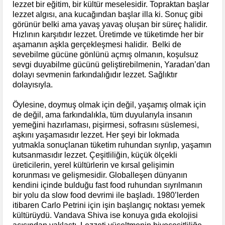
lezzet bir eğitim, bir kültür meselesidir. Topraktan başlar
lezzet algısı, ana kucağından başlar illa ki. Sonuç gibi
görünür belki ama yavaş yavaş oluşan bir süreç halidir.
Hızlının karşıtıdır lezzet. Üretimde ve tüketimde her bir
aşamanın aşkla gerçekleşmesi halidir. Belki de
sevebilme gücüne gönlünü açmış olmanın, koşulsuz
sevgi duyabilme gücünü geliştirebilmenin, Yaradan’dan
dolayı sevmenin farkındalığıdır lezzet. Sağlıktır
dolayısıyla.
Öylesine, doymuş olmak için değil, yaşamış olmak için
de değil, ama farkındalıkla, tüm duyularıyla insanın
yemeğini hazırlaması, pişirmesi, sofrasını süslemesi,
aşkını yaşamasıdır lezzet. Her şeyi bir lokmada
yutmakla sonuçlanan tüketim ruhundan sıyrılıp, yaşamın
kutsanmasıdır lezzet. Çeşitliliğin, küçük ölçekli
üreticilerin, yerel kültürlerin ve kırsal gelişimin
korunması ve gelişmesidir. Globalleşen dünyanın
kendini içinde bulduğu fast food ruhundan sıyrılmanın
bir yolu da slow food devrimi ile başladı. 1980’lerden
itibaren Carlo Petrini için işin başlangıç noktası yemek
kültürüydü. Vandava Shiva ise konuya gıda ekolojisi