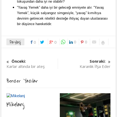
tokuşundan daha iyi ne olabilir?
“Yavaş Yemek” daha iyi bir geleceği emniyete alır. “Yavaş
Yemek”, küçük salyangoz simgesiyle, “yavaş” kımıltıya
devinim getirecek nitelikli desteğe ihtiyaç duyan uluslararası
bir düşünce hareketidir.
Paylaş
0
0
0
0
Önceki:
Sonraki:
Karlar altında bir ateş
Karanlık İfşa Eder
Benzer Yazılar
Mikelanj