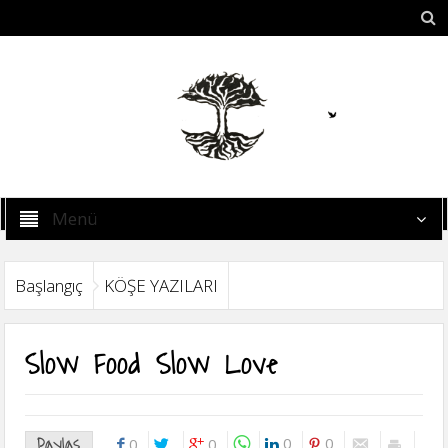
Menü
Başlangıç
KÖŞE YAZILARI
Slow Food Slow Love
Paylaş
0
0
0
0