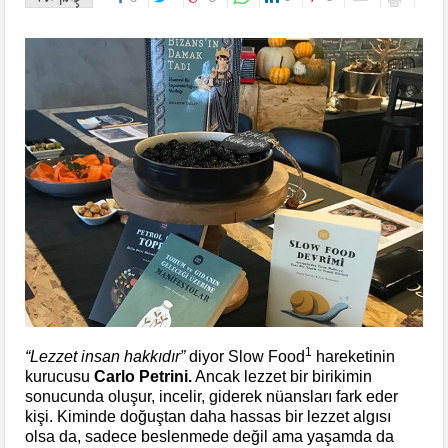
1
“Lezzet insan hakkıdır”
diyor Slow Food
hareketinin
kurucusu
Carlo Petrini.
Ancak lezzet bir birikimin
sonucunda oluşur, incelir, giderek nüansları fark eder
kişi. Kiminde doğuştan daha hassas bir lezzet algısı
olsa da, sadece beslenmede değil ama yaşamda da