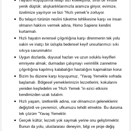
Hayatın koşuşturma telaşı bizi köleleştirdi, sinsi bir virüse
yenik düştük: alışkanlıklarımızla aramıza giriyor, evimize,
özelimize yayılıyor ve bizi “Hızlı yemek”e zorluyor.
Bu telaşın türünün neslini tüketme tehlikesine karşı ve insan
olmanın hakkını vermek adına, Homo Sapiens kendini
kurtarmalı.
Hızlı hayatın evrensel çılgınlığına karşı direnmenin tek yolu
sakin ve inatçı bir üslupla bedensel keyif unsurlarımızı sıkı
sıkıya savunmaktır.
Uygun dozlarda, duyusal hazları ve uzun soluklu keyifleri
emniyete almak; durmadan çalışmayı verimlilik zannetme
çılgınlığına kapılmış kalabalığın hastalığını kapmaktan korur.
Bizim bu düzene karşı koyuşumuz, “Yavaş Yemekle sofrada
başlamalı. Bölgesel yemeklerimizin lezzetlerini, kokularını
yeniden keşfedelim ve “Hızlı Yemek “in ezici etkisini
kendimizden uzak tutalım.
Hızlı yaşam, üretkenlik adına, var olmamızın geleneklerini
değiştirdi ve çevremizi, ufkumuzu tehdit etmekte. Bu duruma
tek çözüm “Yavaş Yemektir.
Gerçek kültür; lezzeti yok saymak yerine onu geliştirmektir.
Bunun da yolu, uluslararası deneyim, bilgi ve proje değiş