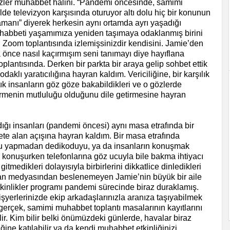
ler muhabbet halini. “Pandemi öncesinde, samimi
e televizyon karşısında oturuyor altı dolu hiç bir konunun
manı” diyerek herkesin aynı ortamda ayrı yaşadığı
muhabbeti yaşamımıza yeniden taşımaya odaklanmış birini
in Zoom toplantısında izlemişsinizdir kendisini. Jamie’den
nce nasıl kaçırmışım seni tanımayı diye hayıflana
plantısında. Derken bir parkta bir araya gelip sohbet ettik
aklı yaratıcılığına hayran kaldım. Vericiliğine, bir karşılık
tık insanların göz göze bakabildikleri ve o gözlerde
rmenin mutluluğu olduğunu dile getirmesine hayran
dığı insanları (pandemi öncesi) aynı masa etrafında bir
bete alan açışına hayran kaldım. Bir masa etrafında
odu yapmadan dedikoduyu, ya da insanların konuşmak
, konuşurken telefonlarına göz ucuyla bile bakma ihtiyacı
tmedikleri dolayısıyla birbirlerini dikkatlice dinledikleri
ran medyasından beslenemeyen Jamie’nin büyük bir aile
kinlikler programı pandemi sürecinde biraz duraklamış.
işyerlerinizde ekip arkadaşlarınızla aranıza taşıyabilmek
 gerçek, samimi muhabbet toplantı masalarının kayıtlarını
bilir. Kim bilir belki önümüzdeki günlerde, havalar biraz
iğine katılabilir ya da kendi muhabbet etkinliğinizi