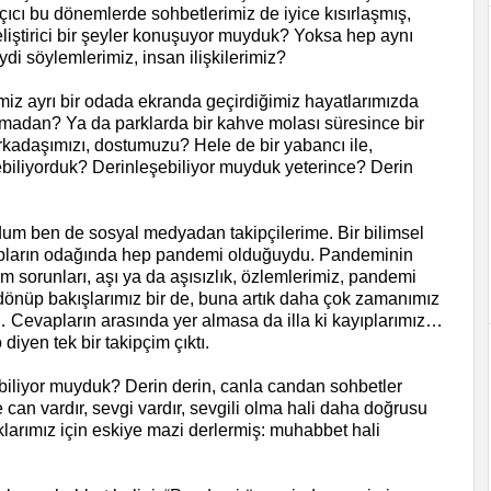
çıcı bu dönemlerde sohbetlerimiz de iyice kısırlaşmış,
liştirici bir şeyler konuşuyor muyduk? Yoksa hep aynı
di söylemlerimiz, insan ilişkilerimiz?
iz ayrı bir odada ekranda geçirdiğimiz hayatlarımızda
rmadan? Ya da parklarda bir kahve molası süresince bir
rkadaşımızı, dostumuzu? Hele de bir yabancı ile,
lebiliyorduk? Derinleşebiliyor muyduk yeterince? Derin
um ben de sosyal medyadan takipçilerime. Bir bilimsel
apların odağında hep pandemi olduğuydu. Pandeminin
itim sorunları, aşı ya da aşısızlık, özlemlerimiz, pandemi
önüp bakışlarımız bir de, buna artık daha çok zamanımız
Cevapların arasında yer almasa da illa ki kayıplarımız…
yen tek bir takipçim çıktı.
liyor muyduk? Derin derin, canla candan sohbetler
 can vardır, sevgi vardır, sevgili olma hali daha doğrusu
oklarımız için eskiye mazi derlermiş: muhabbet hali