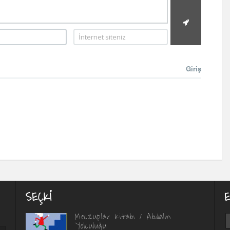
Giriş
SEÇKI
Meczuplar Kitabı / Abdalın
Yolculuğu