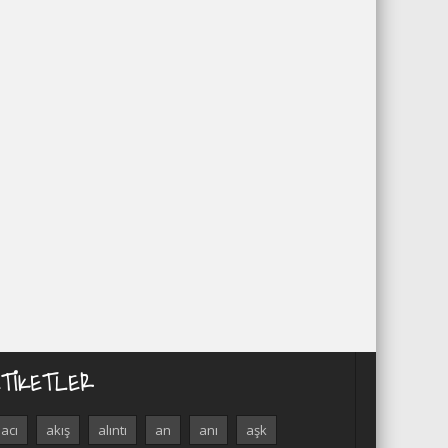
ETIKETLER
acı
akış
alıntı
an
anı
aşk