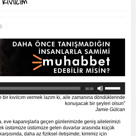
ıvılcım
Komşu Kapısı Can Kapısı
Yukarı/aşağı
00:00
tuşları
ile
 bir kıvılcım vermek lazım ki, aile zamanına döndüklerinde
sesi
konuşacak bir şeyleri olsun”
artırın
Jamie Gülcan
ya
da
, eve kapanışlarla geçen günlerimizde geniş ailelerimizi
azaltın.
rek üstümüze üstümüze gelen duvarlar arasında küçük
karşısında, daha az fiziksel iletişimde; kimimiz için