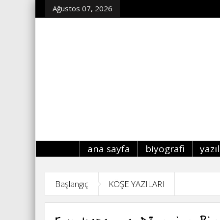
Ağustos 07, 2026
ana sayfa
biyografi
yazı
Başlangıç
KÖŞE YAZILARI