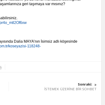
yaşamlarınıza geri taşımaya var mısınız?
abilirsiniz.
6pr4o_mtl2Of6xw
ayısında Dalia MAYA’nın İsimsiz adlı köşesinde
com.tr/koseyazisi-118248-
Sonraki:
İSTEMEK ÜZERİNE BİR SOHBET