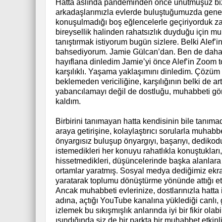
Hatta aslında pandeminden önce unutmuşuz biz
arkadaşlarımızla evlerde buluştuğumuzda geneld
konuşulmadığı boş eğlencelerle geçiriyorduk za
bireysellik halinden rahatsızlık duyduğu için 
tanıştırmak istiyorum bugün sizlere. Belki Alef’
bahsediyorum. Jamie Gülcan’dan. Ben de daha ö
hayıflana dinledim Jamie’yi önce Alef’in Zoom to
karşılıklı. Yaşama yaklaşımını dinledim. Çözüm od
beklemeden vericiliğine, karşılığının belki de ar
yabancılamayı değil de dostluğu, muhabbeti gö
kaldım.
Birbirini tanımayan hatta kendisinin bile tanıma
araya getirişine, kolaylaştırıcı sorularla muhab
önyargısız buluşup önyargıyı, başarıyı, dedik
istemedikleri her konuyu rahatlıkla konuştukları
hissetmedikleri, düşüncelerinde başka alanlara gi
ortamlar yaratmış. Sosyal medya dediğimiz ek
yaratarak toplumu dönüştürme yönünde attığı et
Ancak muhabbeti evlerinize, dostlarınızla hatta 
adına, açtığı YouTube kanalına yüklediği canlı,
izlemek bu sıkışmışlık anlarında iyi bir fikir ola
ısındığında siz de bir parkta bir muhabbet etkinl