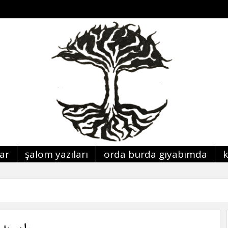
lar
şalom yazıları
orda burda giyabimda