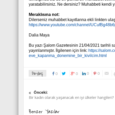
yaratabilirsiniz. Ne dersiniz? Muhabbeti kendi 
Meraklısına not:
Dilerseniz muhabbet kayıtlarına ekli linkten ulaş
https://www.youtube.com/channel/UCufBg48b
Dalia Maya
Bu yazı Şalom Gazetesinin 21/04/2021 tarihli s
yayınlanmıştır. İlgilenen için link:
https://salom.
eve_kapanma_donemine_bir_kivilcim.html
Paylaş
0
0
0
0
Önceki:
Bir kadın olarak yaşanacak en iyi ülkeler hangileri?
Benzer Yazılar