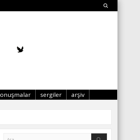
konuşmalar
sergiler
arşiv