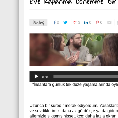
Eve Kapanma Dönemine Bir K
Paylaş
0
0
0
0
Ses
00:00
oynatıcı
“İnsanlara günlük tek düze yaşamalarında öyle
Uzunca bir süredir merak ediyordum. Yasaklarla
ve sevdiklerimizi daha az gördükçe ya da gide
ailemizle sıkışmış hissettikçe; daha fazla ekran 