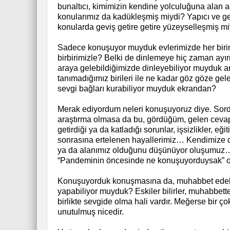
bunaltıcı, kimimizin kendine yolculuğuna alan a
konularımız da kadükleşmiş miydi? Yapıcı ve ge
konularda geviş getire getire yüzeyselleşmiş miy
Sadece konuşuyor muyduk evlerimizde her birim
birbirimizle? Belki de dinlemeye hiç zaman ayı
araya gelebildiğimizde dinleyebiliyor muyduk a
tanımadığımız birileri ile ne kadar göz göze ge
sevgi bağları kurabiliyor muyduk ekrandan?
Merak ediyordum neleri konuşuyoruz diye. Sord
araştırma olmasa da bu, gördüğüm, gelen cev
getirdiği ya da katladığı sorunlar, işsizlikler, eğ
sonrasına ertelenen hayallerimiz… Kendimize d
ya da alanımız olduğunu düşünüyor oluşumuz… 
“Pandeminin öncesinde ne konuşuyorduysak” o di
Konuşuyorduk konuşmasına da, muhabbet edebi
yapabiliyor muyduk? Eskiler bilirler, muhabbette
birlikte sevgide olma hali vardır. Meğerse bir ç
unutulmuş nicedir.