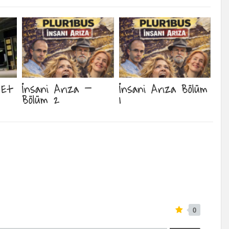
 Et
İnsani Arıza –
İnsani Arıza Bölüm
Bölüm 2
1
0