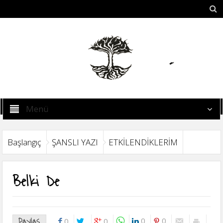
Menü
Başlangıç
ŞANSLI YAZI
ETKİLENDİKLERİM
Belki De
Paylaş
0
0
0
0