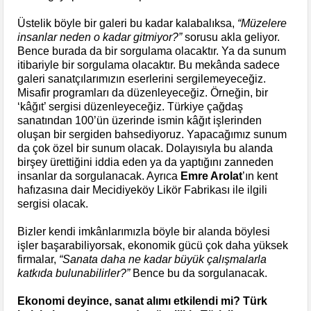
Üstelik böyle bir galeri bu kadar kalabalıksa,
“Müzelere
insanlar neden o kadar gitmiyor?”
sorusu akla geliyor.
Bence burada da bir sorgulama olacaktır. Ya da sunum
itibariyle bir sorgulama olacaktır. Bu mekânda sadece
galeri sanatçılarımızın eserlerini sergilemeyeceğiz.
Misafir programları da düzenleyeceğiz. Örneğin, bir
‘kâğıt’ sergisi düzenleyeceğiz. Türkiye çağdaş
sanatından 100’ün üzerinde ismin kâğıt işlerinden
oluşan bir sergiden bahsediyoruz. Yapacağımız sunum
da çok özel bir sunum olacak. Dolayısıyla bu alanda
birşey ürettiğini iddia eden ya da yaptığını zanneden
insanlar da sorgulanacak. Ayrıca
Emre Arolat
’ın kent
hafızasına dair Mecidiyeköy Likör Fabrikası ile ilgili
sergisi olacak.
Bizler kendi imkânlarımızla böyle bir alanda böylesi
işler başarabiliyorsak, ekonomik gücü çok daha yüksek
firmalar,
“Sanata daha ne kadar büyük çalışmalarla
katkıda bulunabilirler?”
Bence bu da sorgulanacak.
Ekonomi deyince, sanat alımı etkilendi mi? Türk