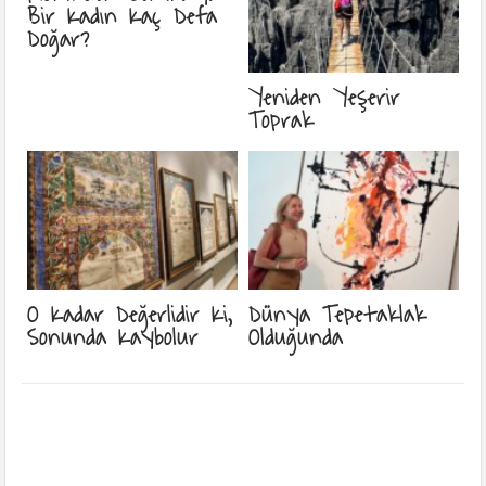
Bir Kadın Kaç Defa
Doğar?
Yeniden Yeşerir
Toprak
O Kadar Değerlidir Ki,
Dünya Tepetaklak
Sonunda Kaybolur
Olduğunda