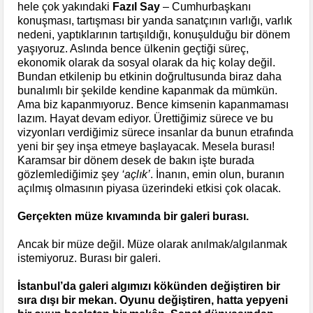
hele çok yakındaki
Fazıl Say
– Cumhurbaşkanı
konuşması, tartışması bir yanda sanatçının varlığı, varlık
nedeni, yaptıklarının tartışıldığı, konuşulduğu bir dönem
yaşıyoruz. Aslında bence ülkenin geçtiği süreç,
ekonomik olarak da sosyal olarak da hiç kolay değil.
Bundan etkilenip bu etkinin doğrultusunda biraz daha
bunalımlı bir şekilde kendine kapanmak da mümkün.
Ama biz kapanmıyoruz. Bence kimsenin kapanmaması
lazım. Hayat devam ediyor. Ürettiğimiz sürece ve bu
vizyonları verdiğimiz sürece insanlar da bunun etrafında
yeni bir şey inşa etmeye başlayacak. Mesela burası!
Karamsar bir dönem desek de bakın işte burada
gözlemlediğimiz şey
‘açlık’
. İnanın, emin olun, buranın
açılmış olmasının piyasa üzerindeki etkisi çok olacak.
Gerçekten müze kıvamında bir galeri burası.
Ancak bir müze değil. Müze olarak anılmak/algılanmak
istemiyoruz. Burası bir galeri.
İstanbul’da galeri algımızı kökünden değiştiren bir
sıra dışı bir mekan. Oyunu değiştiren, hatta yepyeni