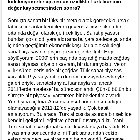
koleksiyonerler açısından özellikle Türk lirasının
değer kaybetmesinden sonra?
Sonuçta sanatı bir lüks bir meta olarak görecek olursak
tabii ki, insanlar kendilerini güvensiz hissettikleri bir
ortamda doğal olarak geri çekiliyor. Sanat piyasası
bundan çok ciddi yara aldı ama bu yara sadece şu anda
içinden geçtiğimiz ekonomik koşullarla alakalı değil,
sanat piyasasının geçirdiği süreçle de ilgili. Hep
söylüyorum, 2000’lerin başında başladığımızda çağdaş
sanat piyasası diye bir kavram, bir durum yoktu. Ve on
yıllık süreç içerisinde bir çağdaş Türk sanat piyasası
yaratıldı. Piyasa yaratıldı derken, müzayede evleriyle,
galerileriyle, sanatçılarıyla, fuarlarıyla vs; ancak
2011’lerde maalesef bu süreç sonlandı. Çünkü bütün bu
süreçte biz piyasayı yaratırken bir beklentimiz vardı:
Yurtdışına açılma. Ama maalesef bunun olamadığını,
olamayacağını 2011-12’de yaşadık. Çok basit
anlatıyorum. Bu arada, Türk alıcısı da aslında bir şekilde
kendini geliştirdi, eğitti ve gözünü dışarıya dikti. Yani
Türk sanatını ve global sanatı kıyaslamaya başladı. Bu
kıyaslama sonucunda elini Türk sanatından çekip
yabancıya geçti ve bir anda o balon söndü. Sermaye