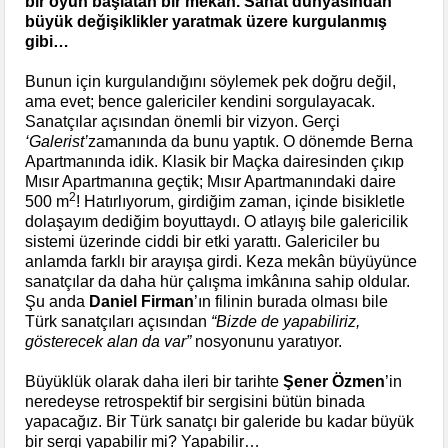
bir oyun başlatan bir mekân. Sanat dünyasından
büyük değişiklikler yaratmak üzere kurgulanmış
gibi…
Bunun için kurgulandığını söylemek pek doğru değil,
ama evet; bence galericiler kendini sorgulayacak.
Sanatçılar açısından önemli bir vizyon. Gerçi
‘Galerist’
zamanında da bunu yaptık. O dönemde Berna
Apartmanında idik. Klasik bir Maçka dairesinden çıkıp
Mısır Apartmanına geçtik; Mısır Apartmanındaki daire
2
500 m
! Hatırlıyorum, girdiğim zaman, içinde bisikletle
dolaşayım dediğim boyuttaydı. O atlayış bile galericilik
sistemi üzerinde ciddi bir etki yarattı. Galericiler bu
anlamda farklı bir arayışa girdi. Keza mekân büyüyünce
sanatçılar da daha hür çalışma imkânına sahip oldular.
Şu anda
Daniel Firman
’ın filinin burada olması bile
Türk sanatçıları açısından
“Bizde de yapabiliriz,
gösterecek alan da var”
nosyonunu yaratıyor.
Büyüklük olarak daha ileri bir tarihte
Şener Özmen
’in
neredeyse retrospektif bir sergisini bütün binada
yapacağız. Bir Türk sanatçı bir galeride bu kadar büyük
bir sergi yapabilir mi? Yapabilir…