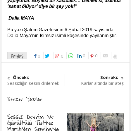
yapıyorlar. Böylesi bir kalabalık… Demek ki, aslında
‘sanat ölüyor’ diye bir şey yok!”
Dalia MAYA
Bu yazı Şalom Gazetesinin 6 Şubat 2019 sayısında
Dalia Maya’nın İsimsiz isimli köşesinde yayılanmıştır.
Paylaş
0
0
0
0
Önceki:
Sonraki:
Sessizliğin sesini dinlemek
Karlar altında bir ateş
Benzer Yazılar
Sessiz Devrim Ve
Gürültülü Tutku:
Monik’den Semiha’ya