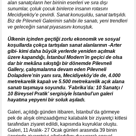
alan sanatçıların her birinin eserleri ve sıra dışı
sunumlar, çoluk çocuk binlerce insanın rotasını
Mecidiyeköy’e çevirdi. Sanat konuşuldu, sanat tartışıldı.
Biz de Pilevneli Galerinin sahibi ile sanatı, yeni trendleri
ve geleceğin sanat piyasasını konuştuk.
Ülkenin içinden geçtiği zorlu ekonomik ve sosyal
koşullarda çokça tartışılan sanat alanlarının -Arter
gibi- kimi daha büyük yerlerde yeniden açılmak
üzere kapandığı, İstanbul Modern’in geçici de olsa
dar bir mekâna sıkıştığı bir dönemde Pilevneli
Gallery, çalışmalarına devam eden Pilevneli
Dolapdere’nin yanı sıra, Mecidiyeköy’de de, 4.000
metrekarelik kapalı ve 5.500 metrekarelik açık alana
sanatı taşımaya soyundu. ‘Fabrika’da: 10 Sanatçı /
10 Bireysel Pratik’ sergisiyle İstanbul’un galeri
hayatına yepyeni bir soluk aşıladı.
Galeri, açıldığı günden itibaren, İstanbul’da görmeye
pek de alışık olmzaadığımız kalabalık bir ziyaretçi kitlesi
tarafından ziyaret edildi, kapısında kuyruklar oluştu.
Galeri, 11 Aralık- 27 Ocak günleri arasında 39 binin