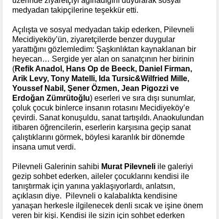
üzerinde ziyaretçiyi ağırladığını duyurarak sosyal
medyadan takipçilerine teşekkür etti.
Açılışta ve sosyal medyadan takip ederken, Pilevneli
Mecidiyeköy’ün, ziyaretçilerde benzer duygular
yarattığını gözlemledim: Şaşkınlıktan kaynaklanan bir
heyecan… Sergide yer alan on sanatçının her birinin
(
Refik Anadol, Hans Op de Beeck, Daniel Firman,
Arik Levy, Tony Matelli, Ida Tursic&Wilfried Mille,
Youssef Nabil, Şener Özmen, Jean Pigozzi ve
Erdoğ
an Zümrütoğlu
) eserleri ve sıra dışı sunumlar,
çoluk çocuk binlerce insanın rotasını Mecidiyeköy’e
çevirdi. Sanat konuşuldu, sanat tartışıldı. Anaokulundan
itibaren öğrencilerin, eserlerin karşısına geçip sanat
çalıştıklarını görmek, böylesi karanlık bir dönemde
insana umut verdi.
Pilevneli Galerinin sahibi
Murat Pilevneli
ile galeriyi
gezip sohbet ederken, aileler çocuklarını kendisi ile
tanıştırmak için yanına yaklaşıyorlardı, anlatsın,
açıklasın diye. Pilevneli o kalabalıkta kendisine
yanaşan herkesle ilgilenecek denli sıcak ve işine önem
veren bir kişi. Kendisi ile sizin için sohbet ederken