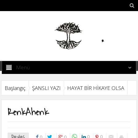
Menü
Başlangıç
ŞANSLI YAZI
HAYAT BİR HİKAYE OLSA
RenkAhenk
Paylaş
0
0
0
0