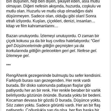
Biri düşünen, hep ben diyen, şikayet eden, asla mutlu
olmayan. Diğeri nefesin akışında, huzurda, coşkulu ve
mutlu olan. Huzurlu ve mutlu olup olmadığını dahi
düşünmeyen. Sadece olan, olduğu gibi olan! Sonra
etrafı izliyordu. Kuşları, çiçekleri, denizi, insanları…
kitap ve film kahramanlarını…
Bazan unutuyordu. İzlemeyi unutuyordu. O zaman bir
çiçek kokusu ya da bir kuş cıvıltısı hatırlatıyordu: “
Geri
gel! Düşüncelerinde gittiğin geçmişten ya da
korkularında gittiğin gelecekten geri gel. Nefese gel.
İzlemeye gel
.
***
RengAhenk gezegeninde bulmuştu bu sefer kendisini.
Farklıydı burası sarı gezegenden. Her renk vardı
burada. Bir disko salonunda patlayan flaşlar gibi
patlıyordu her an bir renk. Her renkle beraber bir varlık
belirliyordu gözünün önünde. Burada yoktu bir bedeni.
Kocaman devasa bir gözdü D burada. Düşünce yoktu.
Söz zaten yoktu. Sadece görüntü vardı. Her an bir flaş
patlıyordu. Çoğunlukla sarı da olsa, her flaş başka bir