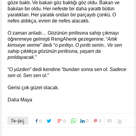
göze baktı. Ve bakan göz baktığı göz oldu. Bakan ve
bakılan bir oldu. Her nefeste bir daha yarattı bütün
yaratıkları. Her yaratık ondan bir parçaydı çünkü. O
nefes aldıkça, evren de nefes alacaktı.
O zaman anladı… Gözünün pırıltısına sahip çıkmayı
öğrenmeye gelmişti RengAhenk gezegenine. “
Artık
kimseye verme
” dedi “
o pırıltıyı. O pırıltı senin.. Ve sen
sahip çıktıkça gözünün pırıltısına, yaşam da
pırıldayacak.
”
“
O yüzden
” dedi kendine “
bundan sonra sen ol. Sadece
sen ol. Sen sen ol
.”
Gerisi çok güzel olacak.
Dalia Maya
Paylaş
0
0
0
0