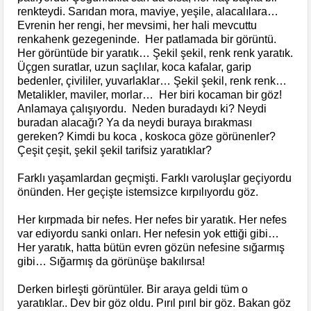
renkteydi. Sarıdan mora, maviye, yeşile, alacalılara…
Evrenin her rengi, her mevsimi, her hali mevcuttu
renkahenk gezegeninde. Her patlamada bir görüntü.
Her görüntüde bir yaratık… Şekil şekil, renk renk yaratık.
Üçgen suratlar, uzun saçlılar, koca kafalar, garip
bedenler, çivililer, yuvarlaklar… Şekil şekil, renk renk…
Metalikler, maviler, morlar… Her biri kocaman bir göz!
Anlamaya çalışıyordu. Neden buradaydı ki? Neydi
buradan alacağı? Ya da neydi buraya bırakması
gereken? Kimdi bu koca , koskoca göze görünenler?
Çeşit çeşit, şekil şekil tarifsiz yaratıklar?
Farklı yaşamlardan geçmişti. Farklı varoluşlar geçiyordu
önünden. Her geçişte istemsizce kırpılıyordu göz.
Her kırpmada bir nefes. Her nefes bir yaratık. Her nefes
var ediyordu sanki onları. Her nefesin yok ettiği gibi…
Her yaratık, hatta bütün evren gözün nefesine sığarmış
gibi… Sığarmış da görünüşe bakılırsa!
Derken birleşti görüntüler. Bir araya geldi tüm o
yaratıklar.. Dev bir göz oldu. Pırıl pırıl bir göz. Bakan göz