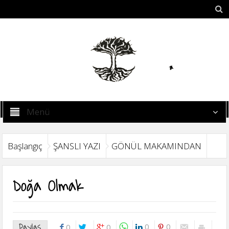
Menü
Başlangıç
ŞANSLI YAZI
GÖNÜL MAKAMINDAN
Doğa Olmak
Paylaş
0
0
0
0