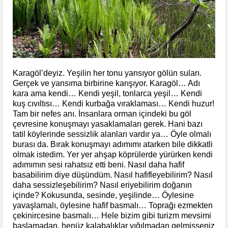
Karagöl’deyiz. Yeşilin her tonu yansıyor gölün suları.
Gerçek ve yansıma birbirine karışıyor. Karagöl… Adı
kara ama kendi… Kendi yeşil, tonlarca yeşil… Kendi
kuş cıvıltısı… Kendi kurbağa vıraklaması… Kendi huzur!
Tam bir nefes anı. İnsanlara orman içindeki bu göl
çevresine konuşmayı yasaklamaları gerek. Hani bazı
tatil köylerinde sessizlik alanları vardır ya… Öyle olmalı
burası da. Bırak konuşmayı adımımı atarken bile dikkatli
olmak istedim. Yer yer ahşap köprülerde yürürken kendi
adımımın sesi rahatsız etti beni. Nasıl daha hafif
basabilirim diye düşündüm. Nasıl hafifleyebilirim? Nasıl
daha sessizleşebilirim? Nasıl eriyebilirim doğanın
içinde? Kokusunda, sesinde, yeşilinde… Öylesine
yavaşlamalı, öylesine hafif basmalı… Toprağı ezmekten
çekinircesine basmalı… Hele bizim gibi turizm mevsimi
başlamadan, henüz kalabalıklar yığılmadan gelmişseniz