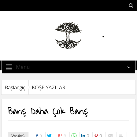
Menü
Başlangıç
KÖŞE YAZILARI
Barış Daha Çok Barış
Paylaş
0
0
0
0