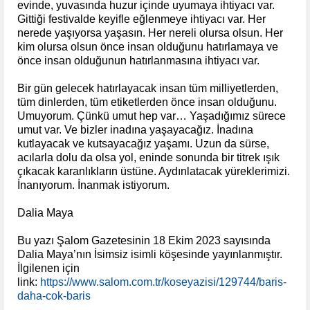
evinde, yuvasında huzur içinde uyumaya ihtiyacı var.
Gittiği festivalde keyifle eğlenmeye ihtiyacı var. Her
nerede yaşıyorsa yaşasın. Her nereli olursa olsun. Her
kim olursa olsun önce insan olduğunu hatırlamaya ve
önce insan olduğunun hatırlanmasına ihtiyacı var.
Bir gün gelecek hatırlayacak insan tüm milliyetlerden,
tüm dinlerden, tüm etiketlerden önce insan olduğunu.
Umuyorum. Çünkü umut hep var… Yaşadığımız sürece
umut var. Ve bizler inadına yaşayacağız. İnadına
kutlayacak ve kutsayacağız yaşamı. Uzun da sürse,
acılarla dolu da olsa yol, eninde sonunda bir titrek ışık
çıkacak karanlıkların üstüne. Aydınlatacak yüreklerimizi.
İnanıyorum. İnanmak istiyorum.
Dalia Maya
Bu yazı Şalom Gazetesinin 18 Ekim 2023 sayısında
Dalia Maya’nın İsimsiz isimli köşesinde yayınlanmıştır.
İlgilenen için
link:
https://www.salom.com.tr/koseyazisi/129744/baris-
daha-cok-baris