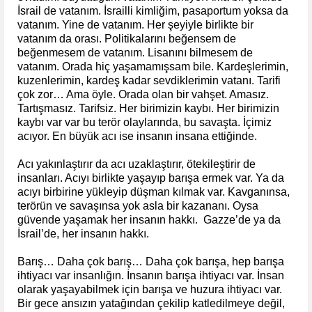
İsrail de vatanım. İsrailli kimliğim, pasaportum yoksa da
vatanım. Yine de vatanım. Her şeyiyle birlikte bir
vatanım da orası. Politikalarını beğensem de
beğenmesem de vatanım. Lisanını bilmesem de
vatanım. Orada hiç yaşamamışsam bile. Kardeşlerimin,
kuzenlerimin, kardeş kadar sevdiklerimin vatanı. Tarifi
çok zor… Ama öyle. Orada olan bir vahşet. Amasız.
Tartışmasız. Tarifsiz. Her birimizin kaybı. Her birimizin
kaybı var var bu terör olaylarında, bu savaşta. İçimiz
acıyor. En büyük acı ise insanın insana ettiğinde.
Acı yakınlaştırır da acı uzaklaştırır, ötekileştirir de
insanları. Acıyı birlikte yaşayıp barışa ermek var. Ya da
acıyı birbirine yükleyip düşman kılmak var. Kavganınsa,
terörün ve savaşınsa yok asla bir kazananı. Oysa
güvende yaşamak her insanın hakkı. Gazze’de ya da
İsrail’de, her insanın hakkı.
Barış… Daha çok barış… Daha çok barışa, hep barışa
ihtiyacı var insanlığın. İnsanın barışa ihtiyacı var. İnsan
olarak yaşayabilmek için barışa ve huzura ihtiyacı var.
Bir gece ansızın yatağından çekilip katledilmeye değil,