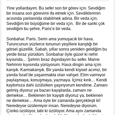
Yine yollardayım. Bu sefer son bir görev için. Sevdiğim
bir insana son görevimi ifa etmek için. Sevdiklerimin
acısında yanlarında olabilmek adına. Bir veda için.
Sevdiğim bir büyüğüme bir veda için. Bir de sanki çok
sevdiğim bu şehre, Paris’e bir veda.
Sonbahar. Paris. Serin ama yumuşacık bir hava.
Turuncunun yüzlerce tonunun yeşillere karıştığı bir
görsel güzellik. Sabah, yıllar sonra yeniden geldiğim bu
yerde biraz yürüdüm. Sonbahar öyle güzel ki nehir
kıyısında… Şehrin biraz dışındayım bu sefer. Marne
Nehrinin kıyısında yürüyorum. Hava dingin ama içim
karışık. Karmakarışık. Bir yanda kendi kişisel acımız, bir
yanda İsrail’de yaşanmakta olan vahşet. Elim varmıyor
paylaşmaya, konuşmaya, yazmaya. İçimiz kırık… Kendi
kaybımıza dahi üzülürken şaşırıyorum kendime. Zamanı
gelmiş diyoruz ya bazan kayıplarda, zamanı ne
demekse… Beklenen bir kayıptı diyoruz ya, beklenen
ne demekse… Ama öyle bir zamanda gerçekleşti ki!
Neredeyse üzülemiyor insan. Neredeyse diyorum.
Çünkü üzülüyor, tabi ki üzülüyor. Ama aynı zamanda