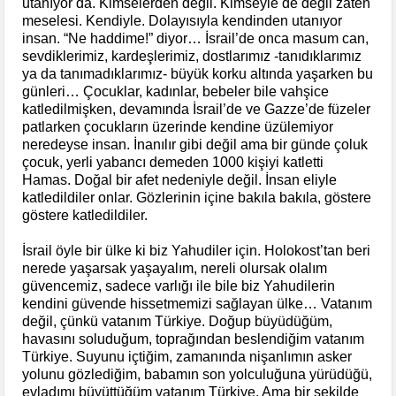
utanıyor da. Kimselerden değil. Kimseyle de değil zaten
meselesi. Kendiyle. Dolayısıyla kendinden utanıyor
insan. “Ne haddime!” diyor… İsrail’de onca masum can,
sevdiklerimiz, kardeşlerimiz, dostlarımız -tanıdıklarımız
ya da tanımadıklarımız- büyük korku altında yaşarken bu
günleri… Çocuklar, kadınlar, bebeler bile vahşice
katledilmişken, devamında İsrail’de ve Gazze’de füzeler
patlarken çocukların üzerinde kendine üzülemiyor
neredeyse insan. İnanılır gibi değil ama bir günde çoluk
çocuk, yerli yabancı demeden 1000 kişiyi katletti
Hamas. Doğal bir afet nedeniyle değil. İnsan eliyle
katledildiler onlar. Gözlerinin içine bakıla bakıla, göstere
göstere katledildiler.
İsrail öyle bir ülke ki biz Yahudiler için. Holokost’tan beri
nerede yaşarsak yaşayalım, nereli olursak olalım
güvencemiz, sadece varlığı ile bile biz Yahudilerin
kendini güvende hissetmemizi sağlayan ülke… Vatanım
değil, çünkü vatanım Türkiye. Doğup büyüdüğüm,
havasını soluduğum, toprağından beslendiğim vatanım
Türkiye. Suyunu içtiğim, zamanında nişanlımın asker
yolunu gözlediğim, babamın son yolculuğuna yürüdüğü,
evladımı büyüttüğüm vatanım Türkiye. Ama bir şekilde