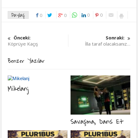
Paylaş
0
0
0
0
Önceki:
Sonraki:
Köprüye Kaçış
İlla taraf olacaksanız…
Benzer Yazılar
Mikelanj
Savaşma, Dans Et