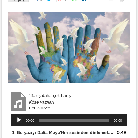
“Barış daha çok barış”
Köşe yazıları
DALIA MAYA
Ses
00:00
00:00
oynatıcı
1. Bu yazıyı Dalia Maya'Nın sesinden dinlemek için tıklayın.
5:49