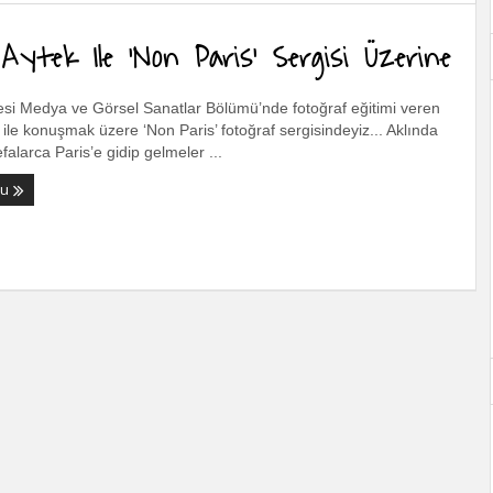
Aytek Ile ‘Non Paris’ Sergisi Üzerine
esi Medya ve Görsel Sanatlar Bölümü’nde fotoğraf eğitimi veren
 ile konuşmak üzere ‘Non Paris’ fotoğraf sergisindeyiz... Aklında
efalarca Paris’e gidip gelmeler ...
ku
Gitmek Değildir Gitmek