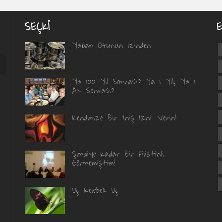
SEÇKI
Yaban Otunun Izinden
Ya 100 Yıl Sonrası? Ya 1 Yıl, Ya 1
Ay Sonrası?
Kendinize Bir ‘İniş İzni’ Verin!
Şimdiye Kadar Bir Filistinli
Görmemiştim!
Uç Kelebek Uç
ı