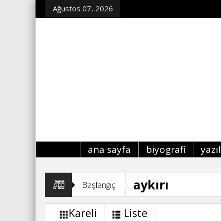
Ağustos 07, 2026
ana sayfa
biyografi
yazı
aykırı
Başlangıç
Kareli
Liste