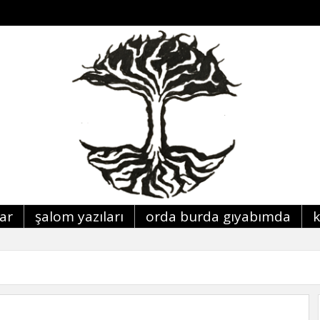
lar
şalom yazıları
orda burda giyabimda