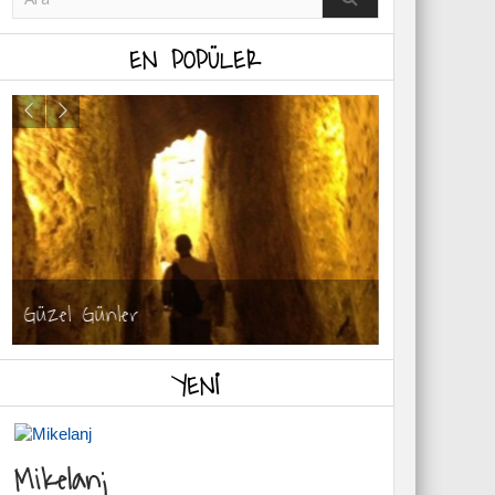
EN POPÜLER
Güzel Günler
Merhaba Se
YENI
Mikelanj