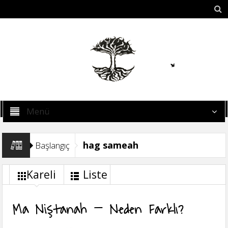
Menü
hag sameah
Başlangıç
Kareli
Liste
Ma Niştanah – Neden Farklı?