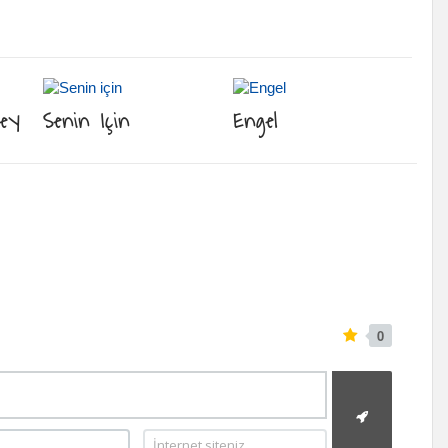
Şey
Senin Için
Engel
0