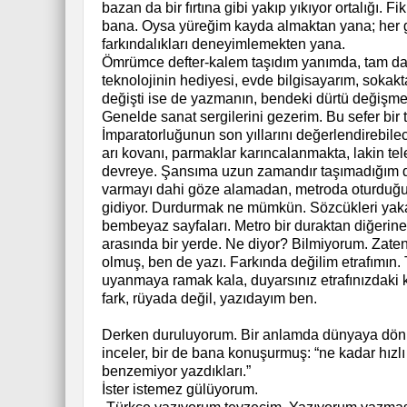
bazan da bir fırtına gibi yakıp yıkıyor ortalığı.
bana. Oysa yüreğim kayda almaktan yana; her gel
farkındalıkları deneyimlemekten yana.
Ömrümce defter-kalem taşıdım yanımda, tam da b
teknolojinin hediyesi, evde bilgisayarım, sokak
değişti ise de yazmanın, bendeki dürtü değişmed
Genelde sanat sergilerini gezerim. Bu sefer bir t
İmparatorluğunun son yıllarını değerlendirebile
arı kovanı, parmaklar karıncalanmakta, lakin tel
devreye. Şansıma uzun zamandır taşımadığım d
varmayı dahi göze alamadan, metroda oturduğu
gidiyor. Durdurmak ne mümkün. Sözcükleri yaka
bembeyaz sayfaları. Metro bir duraktan diğerine 
arasında bir yerde. Ne diyor? Bilmiyorum. Zat
olmuş, ben de yazı. Farkında değilim etrafımın
uyanmaya ramak kala, duyarsınız etrafınızdaki k
fark, rüyada değil, yazıdayım ben.
Derken duruluyorum. Bir anlamda dünyaya dönü
inceler, bir de bana konuşurmuş: “ne kadar hızlı
benzemiyor yazdıkları.”
İster istemez gülüyorum.