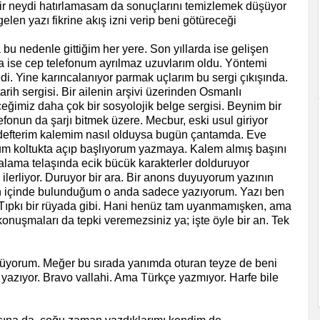
 Fikir neydi hatırlamasam da sonuçlarını temizlemek düşüyor
en yazı fikrine akış izni verip beni götüreceği
u nedenle gittiğim her yere. Son yıllarda ise gelişen
ta ise cep telefonum ayrılmaz uzuvlarım oldu. Yöntemi
i. Yine karıncalanıyor parmak uçlarım bu sergi çıkışında.
arih sergisi. Bir ailenin arşivi üzerinden Osmanlı
ceğimiz daha çok bir sosyolojik belge sergisi. Beynim bir
efonun da şarjı bitmek üzere. Mecbur, eski usul giriyor
efterim kalemim nasıl olduysa bugün çantamda. Eve
m koltukta açıp başlıyorum yazmaya. Kalem almış başını
lama telaşında ecik bücük karakterler dolduruyor
ilerliyor. Duruyor bir ara. Bir anons duyuyorum yazının
en içinde bulunduğum o anda sadece yazıyorum. Yazı ben
. Tıpkı bir rüyada gibi. Hani henüz tam uyanmamışken, ama
onuşmaları da tepki veremezsiniz ya; işte öyle bir an. Tek
yorum. Meğer bu sırada yanımda oturan teyze de beni
 yazıyor. Bravo vallahi. Ama Türkçe yazmıyor. Harfe bile