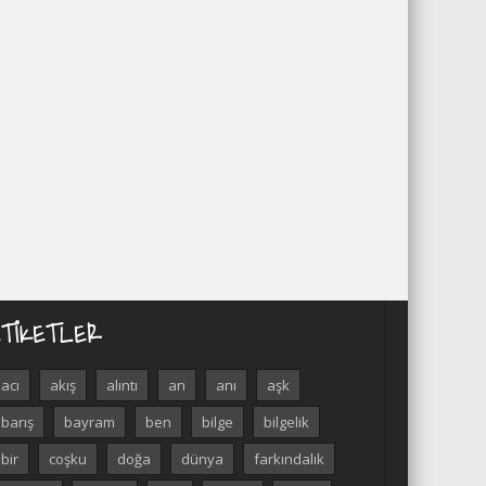
ETIKETLER
acı
akış
alıntı
an
anı
aşk
barış
bayram
ben
bilge
bilgelik
bir
coşku
doğa
dünya
farkındalık