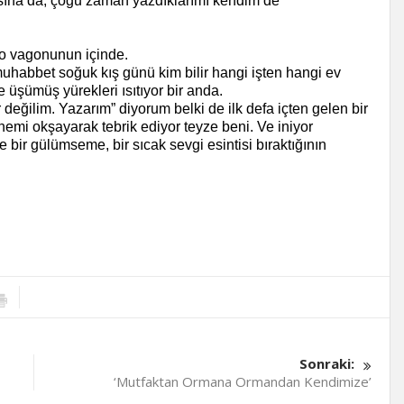
ına da, çoğu zaman yazdıklarımı kendim de
ro vagonunun içinde.
muhabbet soğuk kış günü kim bilir hangi işten hangi ev
 üşümüş yürekleri ısıtıyor bir anda.
değilim. Yazarım” diyorum belki de ilk defa içten gelen bir
emi okşayarak tebrik ediyor teyze beni. Ve iniyor
 bir gülümseme, bir sıcak sevgi esintisi bıraktığının
Sonraki:
‘Mutfaktan Ormana Ormandan Kendimize’