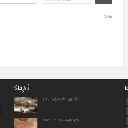
Giriş
SEÇKI
İzin Vermek Gerek
İneni – Buradayım