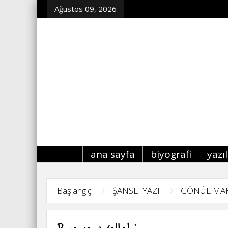
Ağustos 09, 2026
ana sayfa
biyografi
yazı
Başlangıç
ŞANSLI YAZI
GÖNÜL MA