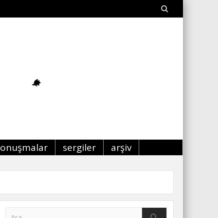
konuşmalar
sergiler
arşiv