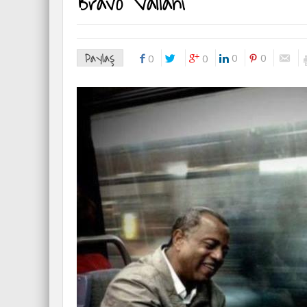
Bravo Vallahi
Paylaş
0
0
0
0