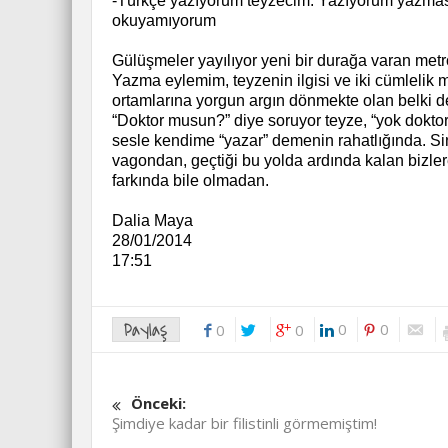
-Türkçe yazıyorum teyzecim. Yazıyorum yazmas
okuyamıyorum
Gülüşmeler yayılıyor yeni bir durağa varan met
Yazma eylemim, teyzenin ilgisi ve iki cümlelik 
ortamlarına yorgun argın dönmekte olan belki de
“Doktor musun?” diye soruyor teyze, “yok doktor 
sesle kendime “yazar” demenin rahatlığında. Sin
vagondan, geçtiği bu yolda ardında kalan bizlere
farkında bile olmadan.
Dalia Maya
28/01/2014
17:51
Paylaş
0
0
0
0
Önceki:
Şimdiye kadar bir filistinli görmemiştim!