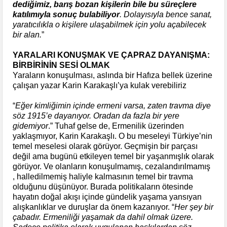
dediğimiz, barış bozan kişilerin bile bu süreçlere
katılımıyla sonuç bulabiliyor
. Dolayısıyla bence sanat,
yaratıcılıkla o kişilere ulaşabilmek için yolu açabilecek
bir alan.
”
YARALARI KONUŞMAK VE ÇAPRAZ DAYANIŞMA:
BİRBİRİNİN SESİ OLMAK
Yaraların konuşulması, aslında bir Hafıza bellek üzerine
çalışan yazar Karin Karakaşlı’ya kulak verebiliriz
“
Eğer kimliğimin içinde ermeni varsa, zaten travma diye
söz 1915’e dayanıyor. Oradan da fazla bir yere
gidemiyor
.” Tuhaf gelse de, Ermenilik üzerinden
yaklaşmıyor, Karin Karakaşlı. O bu meseleyi Türkiye’nin
temel meselesi olarak görüyor. Geçmişin bir parçası
değil ama bugünü etkileyen temel bir yaşanmışlık olarak
görüyor. Ve olanların konuşulmamış, cezalandırılmamış
, halledilmemiş haliyle kalmasının temel bir travma
olduğunu düşünüyor. Burada politikaların ötesinde
hayatın doğal akışı içinde gündelik yaşama yansıyan
alışkanlıklar ve duruşlar da önem kazanıyor. “
Her şey bir
çabadır. Ermeniliği yaşamak da dahil olmak üzere.