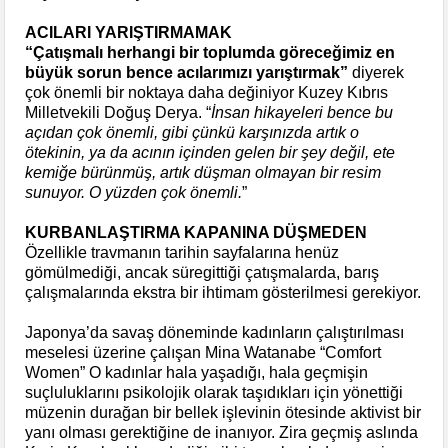
ACILARI YARIŞTIRMAMAK
“Çatışmalı herhangi bir toplumda göreceğimiz en
büyük sorun bence acılarımızı yarıştırmak”
diyerek
çok önemli bir noktaya daha değiniyor Kuzey Kıbrıs
Milletvekili Doğuş Derya. “
İnsan hikayeleri bence bu
açıdan çok önemli, gibi çünkü karşınızda artık o
ötekinin, ya da acının içinden gelen bir şey değil, ete
kemiğe bürünmüş, artık düşman olmayan bir resim
sunuyor. O yüzden çok önemli.
”
KURBANLAŞTIRMA KAPANINA DÜŞMEDEN
Özellikle travmanın tarihin sayfalarına henüz
gömülmediği, ancak süregittiği çatışmalarda, barış
çalışmalarında ekstra bir ihtimam gösterilmesi gerekiyor.
Japonya’da savaş döneminde kadınların çalıştırılması
meselesi üzerine çalışan Mina Watanabe “Comfort
Women” O kadınlar hala yaşadığı, hala geçmişin
suçluluklarını psikolojik olarak taşıdıkları için yönettiği
müzenin durağan bir bellek işlevinin ötesinde aktivist bir
yanı olması gerektiğine de inanıyor. Zira geçmiş aslında