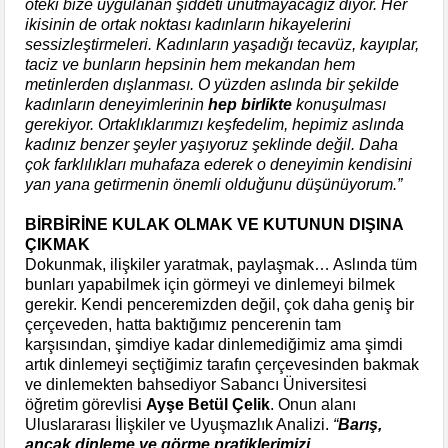
öteki bize uygulanan şiddeti unutmayacağız diyor. Her
ikisinin de ortak noktası kadınların hikayelerini
sessizleştirmeleri. Kadınların yaşadığı tecavüz, kayıplar,
taciz ve bunların hepsinin hem mekandan hem
metinlerden dışlanması. O yüzden aslında bir şekilde
kadınların deneyimlerinin
hep birlikte
konuşulması
gerekiyor. Ortaklıklarımızı keşfedelim, hepimiz aslında
kadınız benzer şeyler yaşıyoruz şeklinde değil. Daha
çok farklılıkları muhafaza ederek o deneyimin kendisini
yan yana getirmenin önemli olduğunu düşünüyorum.”
BİRBİRİNE KULAK OLMAK VE KUTUNUN DIŞINA
ÇIKMAK
Dokunmak, ilişkiler yaratmak, paylaşmak… Aslında tüm
bunları yapabilmek için görmeyi ve dinlemeyi bilmek
gerekir. Kendi penceremizden değil, çok daha geniş bir
çerçeveden, hatta baktığımız pencerenin tam
karşısından, şimdiye kadar dinlemediğimiz ama şimdi
artık dinlemeyi seçtiğimiz tarafın çerçevesinden bakmak
ve dinlemekten bahsediyor Sabancı Üniversitesi
öğretim görevlisi
Ayşe Betül Çelik
. Onun alanı
Uluslararası İlişkiler ve Uyuşmazlık Analizi.
“
Barış,
ancak dinleme ve görme pratiklerimizi