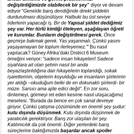
değiştirdiğimizde olabilecek bir şey
”
diyor ve devam
ediyor “
Genelde barış dendiğinde direkt şiddetin
durdurulması düşünülüyor. Halbuki bu üst seviye
liderlerin yapacağı iş. Bir de
Yapısal şiddet dediğimiz
şey var. Her türlü kimliği öteleyen, aşağılayan öğreti
ve kurumlar. Bunların değiştirilmesi gerek.
Önce
geçmişe bakmak gerek. Yas yaşanmalı. Çünkü yasını
yaşayamayan bir toplum ilerleyemez.
”
Bu nasıl
yapılacak? Güney Afrika’daki District 6 Museum
örneğini veriyor
: “sadece insan hikayeleri! Sadece
siyahlara ait olan şehrin nasıl bir anda
beyazlaştırıldığına dair hikayelerin toplandığı, sokak
işaretlerinin, objelerin koyulduğu ve insanların şiirlerinin
yer aldığı –okuduğum belki de en dokunaklı şiirlerdi- bir
müze. Sarsıcı ama ajite edici değil”.
En zor soru,
dinlemeyi, görmeyi ret eden kesime nasıl ulaşacağımız
meselesi.
“Burada da bence en çok sanat devreye
giriyor. Çünkü çatışma çözümünde en önemli şey şudur:
kutu dışında düşünmek
. Kutu dışında düşünmek de
yaratıcılık gerektiriyor. Barış zor ulaşılan bir şey.
Katılımcılık da çok önemli. Diğer yerlerdeki barış
süreçlerine baktığımızda
başarılar ancak spoiler