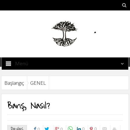
Menü
Başlangıç
GENEL
Barış, Nasıl?
Paylaş
0
0
0
0