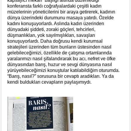
kapsayıcı mekan” başlığı altında düzenlediği
konferansta farklı coğrafyalardaki çeşitli kadın
müzelerinin yöneticilerini bir araya getirerek, kadının
dünya üzerindeki durumunu masaya yatırdı. Özelde
kadını konuşuyorlardı. Aslında kadın üzerinden
dünyadaki şiddeti, zoraki göçleri, tehcirleri,
düşmanlıkları, yok sayılmışlıkları, savaşları
konuşuyorlardı. Daha doğrusu kendi kurumsal
stratejileri üzerinden tüm bunların üstesinden nasıl
gelebileceğimizi, özellikle de çatışma ortamlarında
yaralarımızı nasıl şifalandırarak bu acı, nefret ve öfke
dünyasından barış, huzur ve sevgi dünyasına nasıl
yürüyebileceğimizi konuştular katılabildiğim oturumda.
“Barış, nasıl?” sorusuna bir cevaptı aradıkları. Ya da
kendi buldukları cevapların paylaşımıydı.