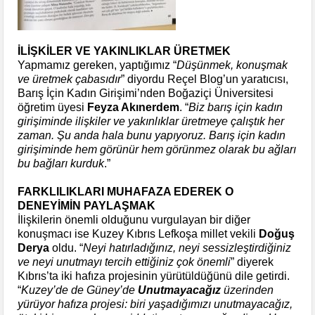
İLİŞKİLER VE YAKINLIKLAR ÜRETMEK
Yapmamız gereken, yaptığımız “
Düşünmek, konuşmak
ve üretmek çabasıdır
” diyordu Reçel Blog’un yaratıcısı,
Barış İçin Kadın Girişimi’nden Boğaziçi Üniversitesi
öğretim üyesi
Feyza Akınerdem
. “
Biz barış için kadın
girişiminde ilişkiler ve yakınlıklar üretmeye çalıştık her
zaman. Şu anda hala bunu yapıyoruz. Barış için kadın
girişiminde hem görünür hem görünmez olarak bu ağları
bu bağları kurduk
.”
FARKLILIKLARI MUHAFAZA EDEREK O
DENEYİMİN PAYLAŞMAK
İlişkilerin önemli olduğunu vurgulayan bir diğer
konuşmacı ise Kuzey Kıbrıs Lefkoşa millet vekili
Doğuş
Derya
oldu. “
Neyi hatırladığınız, neyi sessizleştirdiğiniz
ve neyi unutmayı tercih ettiğiniz çok önemli
” diyerek
Kıbrıs’ta iki hafıza projesinin yürütüldüğünü dile getirdi.
“
Kuzey’de de Güney’de
Unutmayacağız
üzerinden
yürüyor hafıza projesi: biri yaşadığımızı unutmayacağız,