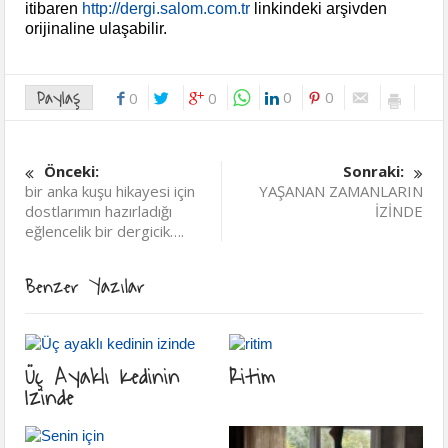
itibaren
http://dergi.salom.com.tr
linkindeki arşivden
orijinaline ulaşabilir.
Paylaş
0
0
0
0
Önceki:
Sonraki:
bir anka kuşu hikayesi için
YAŞANAN ZAMANLARIN
dostlarımın hazırladığı
İZİNDE
eğlencelik bir dergicik….
Benzer Yazılar
Üç Ayaklı Kedinin
Ritim
Izinde