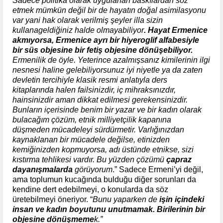
Sadece politika olarak uygulanan baskılardan söz
etmek mümkün değil bir de hayatın doğal asimilasyonu
var yani hak olarak verilmiş şeyler illa sizin
kullanageldiğiniz halde olmayabiliyor
. Hayat Ermenice
akmıyorsa, Ermenice ayrı bir hiyeroglif alfabesiyle
bir süs objesine bir fetiş objesine dönüşebiliyor.
Ermenilik de öyle. Yeterince azalmışsanız kimilerinin ilgi
nesnesi haline gelebiliyorsunuz iyi niyetle ya da zaten
devletin tercihiyle klasik resmi anlatıyla ders
kitaplarında halen failsinizdir, iç mihraksınızdır,
hainsinizdir aman dikkat edilmesi gerekensinizdir.
Bunların içerisinde benim bir yazar ve bir kadın olarak
bulacağım çözüm, etnik milliyetçilik kapanına
düşmeden mücadeleyi sürdürmetir. Varlığınızdan
kaynaklanan bir mücadele değilse, etinizden
kemiğinizden kopmuyorsa, adı üstünde etnikse, sizi
kıstırma tehlikesi vardır. Bu yüzden çözümü
çapraz
dayanışmalarda
görüyorum
.” Sadece Ermeni’yi değil,
ama toplumun kucağında bulduğu diğer sorunları da
kendine dert edebilmeyi, o konularda da söz
üretebilmeyi öneriyor. “
Bunu yaparken de
işin içindeki
insan ve kadın boyutunu unutmamak. Birilerinin bir
objesine dönüşmeme
k.”