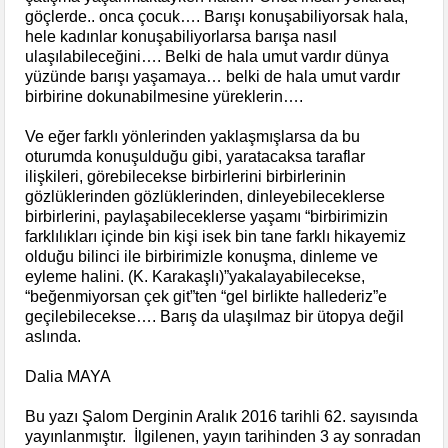
göçlerde.. onca çocuk…. Barışı konuşabiliyorsak hala,
hele kadınlar konuşabiliyorlarsa barışa nasıl
ulaşılabileceğini…. Belki de hala umut vardır dünya
yüzünde barışı yaşamaya… belki de hala umut vardır
birbirine dokunabilmesine yüreklerin….
Ve eğer farklı yönlerinden yaklaşmışlarsa da bu
oturumda konuşulduğu gibi, yaratacaksa taraflar
ilişkileri, görebilecekse birbirlerini birbirlerinin
gözlüklerinden gözlüklerinden, dinleyebileceklerse
birbirlerini, paylaşabileceklerse yaşamı “birbirimizin
farklılıkları içinde bin kişi isek bin tane farklı hikayemiz
olduğu bilinci ile birbirimizle konuşma, dinleme ve
eyleme halini. (K. Karakaşlı)”yakalayabilecekse,
“beğenmiyorsan çek git”ten “gel birlikte hallederiz”e
geçilebilecekse…. Barış da ulaşılmaz bir ütopya değil
aslında.
Dalia MAYA
Bu yazı Şalom Derginin Aralık 2016 tarihli 62. sayısında
yayınlanmıştır. İlgilenen, yayın tarihinden 3 ay sonradan