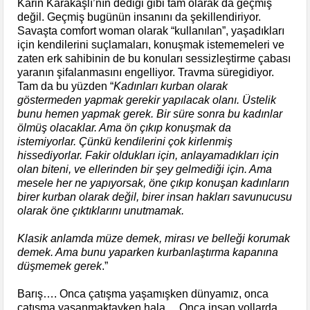
Karin Karakaşlı’nın dediği gibi tam olarak da geçmiş
değil. Geçmiş bugünün insanını da şekillendiriyor.
Savaşta comfort woman olarak “kullanılan”, yaşadıkları
için kendilerini suçlamaları, konuşmak istememeleri ve
zaten erk sahibinin de bu konuları sessizleştirme çabası
yaranın şifalanmasını engelliyor. Travma süregidiyor.
Tam da bu yüzden “
Kadınları kurban olarak
göstermeden yapmak gerekir yapılacak olanı. Üstelik
bunu hemen yapmak gerek. Bir süre sonra bu kadınlar
ölmüş olacaklar. Ama ön çıkıp konuşmak da
istemiyorlar. Çünkü kendilerini çok kirlenmiş
hissediyorlar. Fakir oldukları için, anlayamadıkları için
olan biteni, ve ellerinden bir şey gelmediği için. Ama
mesele her ne yapıyorsak, öne çıkıp konuşan kadınların
birer kurban olarak değil, birer insan hakları savunucusu
olarak öne çıktıklarını unutmamak.
Klasik anlamda müze demek, mirası ve belleği korumak
demek. Ama bunu yaparken kurbanlaştırma kapanına
düşmemek gerek
.”
Barış…. Onca çatışma yaşamışken dünyamız, onca
çatışma yaşanmaktayken hala… Onca insan yollarda,