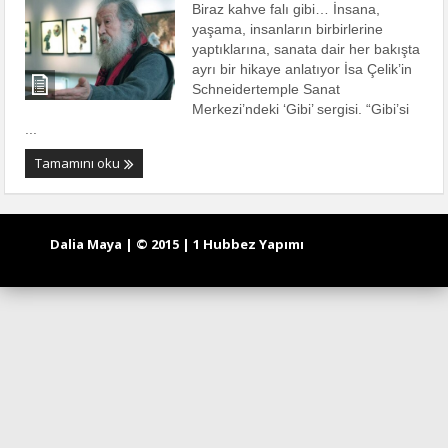
Biraz kahve falı gibi… İnsana,
yaşama, insanların birbirlerine
yaptıklarına, sanata dair her bakışta
ayrı bir hikaye anlatıyor İsa Çelik’in
Schneidertemple Sanat
Merkezi’ndeki ‘Gibi’ sergisi. “Gibi’si
...
Tamamını oku
Dalia Maya | © 2015 | 1 Hubbez Yapımı