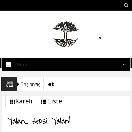
Menü
et
Başlangıç
Kareli
Liste
Yalan… Hepsi Yalan!